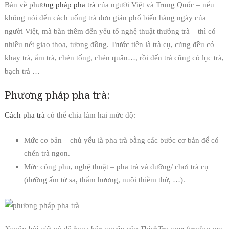
Bàn về
phương pháp pha trà
của người Việt và Trung Quốc – nếu
không nói đến cách uống trà đơn giản phổ biến hàng ngày của
người Việt, mà bàn thêm đến yếu tố nghệ thuật thưởng trà – thì có
nhiều nét giao thoa, tương đồng. Trước tiên là trà cụ, cũng đều có
khay trà, ấm trà, chén tống, chén quân…, rồi đến trà cũng có lục trà,
bạch trà …
Phương pháp pha trà:
Cách pha trà
có thể chia làm hai mức độ:
Mức cơ bản – chủ yếu là pha trà bằng các bước cơ bản để có
chén trà ngon.
Mức công phu, nghệ thuật – pha trà và dưỡng/ chơi trà cụ
(dưỡng ấm tử sa, thẩm hương, nuôi thiềm thừ, …).
Nguồn bài viết và đồ họa: bản quyền của ThichTra.com (tradao.org