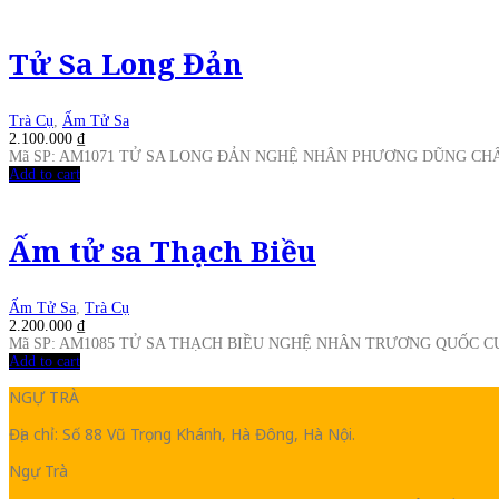
Tử Sa Long Đản
Trà Cụ
,
Ấm Tử Sa
2.100.000
₫
Mã SP: AM1071 TỬ SA LONG ĐẢN NGHỆ NHÂN PHƯƠNG DŨNG CHẤ
Add to cart
Ấm tử sa Thạch Biều
Ấm Tử Sa
,
Trà Cụ
2.200.000
₫
Mã SP: AM1085 TỬ SA THẠCH BIỀU NGHỆ NHÂN TRƯƠNG QUỐC 
Add to cart
NGỰ TRÀ
Địa chỉ: Số 88 Vũ Trọng Khánh, Hà Đông, Hà Nội.
Ngự Trà