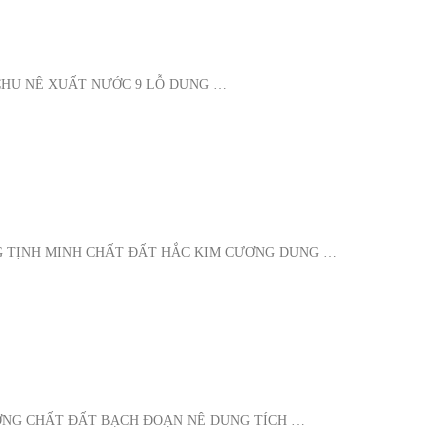
 CHU NÊ XUẤT NƯỚC 9 LỖ DUNG …
G TỊNH MINH CHẤT ĐẤT HẮC KIM CƯƠNG DUNG …
ƯỜNG CHẤT ĐẤT BẠCH ĐOẠN NÊ DUNG TÍCH …