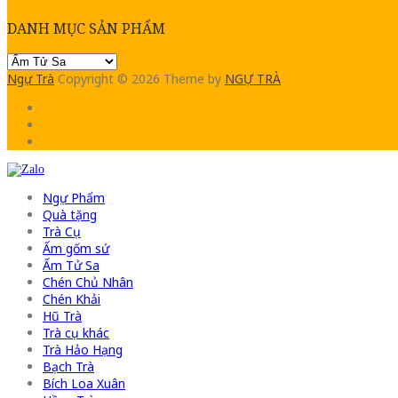
DANH MỤC SẢN PHẨM
Ngự Trà
Copyright © 2026
Theme by
NGỰ TRÀ
Ngự Phẩm
Quà tặng
Trà Cụ
Ấm gốm sứ
Ấm Tử Sa
Chén Chủ Nhân
Chén Khải
Hũ Trà
Trà cụ khác
Trà Hảo Hạng
Bạch Trà
Bích Loa Xuân