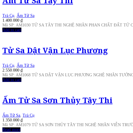
Ấm Tử Sa Tây Thi
Trà Cụ
,
Ấm Tử Sa
1.400.000
₫
Mã SP: AM1030 TỬ SA TÂY THI NGHỆ NHÂN PHAN CHẤT ĐẤT TỬ
Add to cart
Tử Sa Dật Vận Lục Phương
Trà Cụ
,
Ấm Tử Sa
2.550.000
₫
Mã SP: AM1068 TỬ SA DẬT VẬN LỤC PHƯƠNG NGHỆ NHÂN TƯỞN
Add to cart
Ấm Tử Sa Sơn Thủy Tây Thi
Ấm Tử Sa
,
Trà Cụ
1.350.000
₫
Mã SP: AM1079 TỬ SA SƠN THỦY TÂY THI NGHỆ NHÂN VIỄN TR
Read more