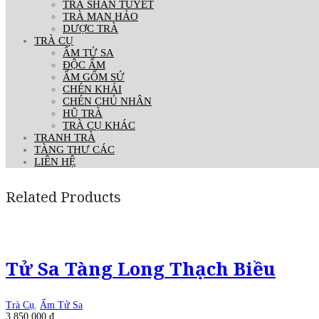
TRÀ SHAN TUYẾT
TRÀ MẠN HẢO
DƯỢC TRÀ
TRÀ CỤ
ẤM TỬ SA
ĐỘC ẨM
ẤM GỐM SỨ
CHÉN KHẢI
CHÉN CHỦ NHÂN
HŨ TRÀ
TRÀ CỤ KHÁC
TRANH TRÀ
TÀNG THƯ CÁC
LIÊN HỆ
Related Products
Tử Sa Tàng Long Thạch Biều
Trà Cụ
,
Ấm Tử Sa
3.850.000
₫