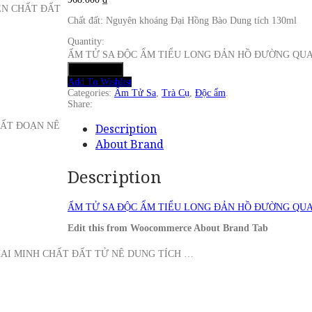
ỄN CHẤT ĐẤT
Chất đất: Nguyên khoáng Đại Hồng Bào Dung tích 130ml
Quantity:
ẤM TỬ SA ĐỘC ẨM TIỂU LONG ĐẢN HỒ ĐƯỜNG QUAN 
Add to cart
Add To Wishlist
Categories:
Ấm Tử Sa
,
Trà Cụ
,
Độc ẩm
.
Share:
ĐẤT ĐOẠN NÊ
Description
About Brand
Description
ẤM TỬ SA ĐỘC ẨM TIỂU LONG ĐẢN HỒ ĐƯỜNG QU
Edit this from Woocommerce About Brand Tab
HAI MINH CHẤT ĐẤT TỬ NÊ DUNG TÍCH …