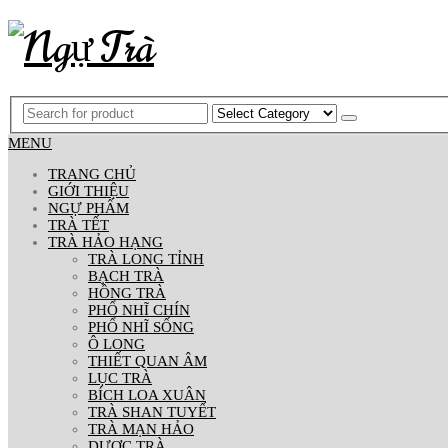
MENU
TRANG CHỦ
GIỚI THIỆU
NGỰ PHẨM
TRÀ TẾT
TRÀ HẢO HẠNG
TRÀ LONG TỈNH
BẠCH TRÀ
HỒNG TRÀ
PHỔ NHĨ CHÍN
PHỔ NHĨ SỐNG
Ô LONG
THIẾT QUAN ÂM
LỤC TRÀ
BÍCH LOA XUÂN
TRÀ SHAN TUYẾT
TRÀ MẠN HẢO
DƯỢC TRÀ