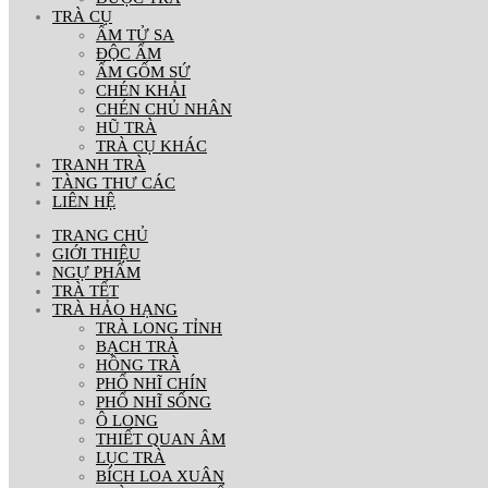
TRÀ CỤ
ẤM TỬ SA
ĐỘC ẨM
ẤM GỐM SỨ
CHÉN KHẢI
CHÉN CHỦ NHÂN
HŨ TRÀ
TRÀ CỤ KHÁC
TRANH TRÀ
TÀNG THƯ CÁC
LIÊN HỆ
TRANG CHỦ
GIỚI THIỆU
NGỰ PHẨM
TRÀ TẾT
TRÀ HẢO HẠNG
TRÀ LONG TỈNH
BẠCH TRÀ
HỒNG TRÀ
PHỔ NHĨ CHÍN
PHỔ NHĨ SỐNG
Ô LONG
THIẾT QUAN ÂM
LỤC TRÀ
BÍCH LOA XUÂN