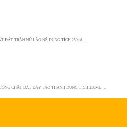
T ĐẤT TRẦN HỦ LÃO NÊ DUNG TÍCH 250ml …
CƯỜNG CHẤT ĐẤT ĐÁY TÀO THANH DUNG TÍCH 250ML …