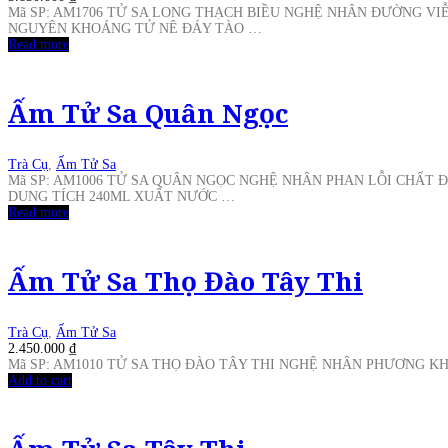
Mã SP: AM1706 TỬ SA LONG THẠCH BIỀU NGHỆ NHÂN ĐƯỜNG VI
NGUYÊN KHOÁNG TỬ NÊ ĐÁY TÀO …
Read more
Ấm Tử Sa Quân Ngọc
Trà Cụ
,
Ấm Tử Sa
Mã SP: AM1006 TỬ SA QUÂN NGỌC NGHỆ NHÂN PHAN LỖI CHẤT 
DUNG TÍCH 240ML XUẤT NƯỚC …
Read more
Ấm Tử Sa Thọ Đào Tây Thi
Trà Cụ
,
Ấm Tử Sa
2.450.000
₫
Mã SP: AM1010 TỬ SA THỌ ĐÀO TÂY THI NGHỆ NHÂN PHƯƠNG K
Add to cart