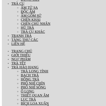
TRÀ CỤ
ẤM TỬ SA
ĐỘC ẨM
ẤM GỐM SỨ
CHÉN KHẢI
CHÉN CHỦ NHÂN
HŨ TRÀ
TRÀ CỤ KHÁC
TRANH TRÀ
TÀNG THƯ CÁC
LIÊN HỆ
TRANG CHỦ
GIỚI THIỆU
NGỰ PHẨM
TRÀ TẾT
TRÀ HẢO HẠNG
TRÀ LONG TỈNH
BẠCH TRÀ
HỒNG TRÀ
PHỔ NHĨ CHÍN
PHỔ NHĨ SỐNG
Ô LONG
THIẾT QUAN ÂM
LỤC TRÀ
BÍCH LOA XUÂN