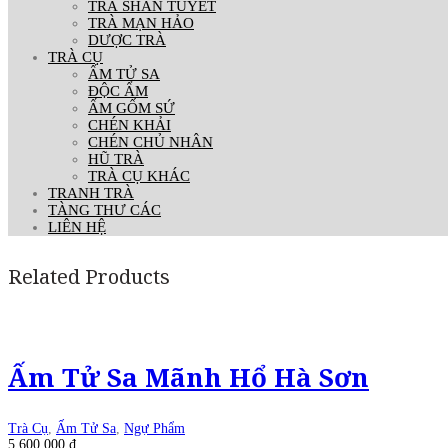
TRÀ SHAN TUYẾT
TRÀ MẠN HẢO
DƯỢC TRÀ
TRÀ CỤ
ẤM TỬ SA
ĐỘC ẨM
ẤM GỐM SỨ
CHÉN KHẢI
CHÉN CHỦ NHÂN
HŨ TRÀ
TRÀ CỤ KHÁC
TRANH TRÀ
TÀNG THƯ CÁC
LIÊN HỆ
Related Products
Ấm Tử Sa Mãnh Hổ Hà Sơn
Trà Cụ
,
Ấm Tử Sa
,
Ngự Phẩm
5.600.000
₫