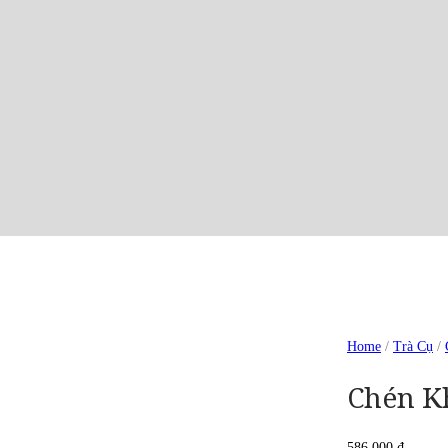
Home
/
Trà Cụ
/
Chén K
586.000
₫