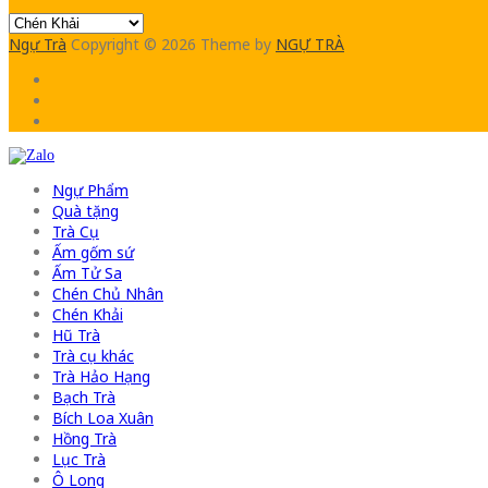
Ngự Trà
Copyright © 2026
Theme by
NGỰ TRÀ
Ngự Phẩm
Quà tặng
Trà Cụ
Ấm gốm sứ
Ấm Tử Sa
Chén Chủ Nhân
Chén Khải
Hũ Trà
Trà cụ khác
Trà Hảo Hạng
Bạch Trà
Bích Loa Xuân
Hồng Trà
Lục Trà
Ô Long