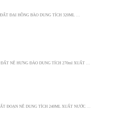
 ĐẤT ĐẠI HỒNG BÀO DUNG TÍCH 320ML …
T ĐẤT NÊ HƯNG ĐÀO DUNG TÍCH 270ml XUẤT …
ĐẤT ĐOẠN NÊ DUNG TÍCH 240ML XUẤT NƯỚC …