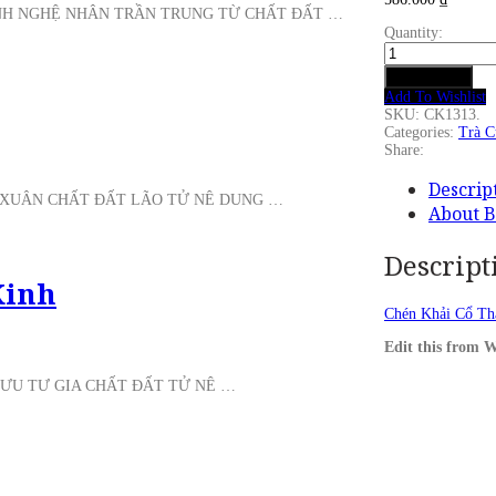
ÀNH NGHỆ NHÂN TRẦN TRUNG TỪ CHẤT ĐẤT …
Quantity:
Chén
Khải
Add to cart
Cổ
Add To Wishlist
Thái
SKU:
CK1313
.
Sơn
Categories:
Trà C
Thủy
Share:
Mạc
180
Descrip
ml
Ư XUÂN CHẤT ĐẤT LÃO TỬ NÊ DUNG …
quantity
About 
Descript
Kinh
Chén Khải Cổ Th
Edit this from
LƯU TƯ GIA CHẤT ĐẤT TỬ NÊ …