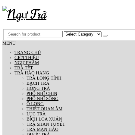
MENU
TRANG CHỦ
GIỚI THIỆU
NGỰ PHẨM
TRÀ TẾT
TRÀ HẢO HẠNG
TRÀ LONG TỈNH
BẠCH TRÀ
HỒNG TRÀ
PHỔ NHĨ CHÍN
PHỔ NHĨ SỐNG
Ô LONG
THIẾT QUAN ÂM
LỤC TRÀ
BÍCH LOA XUÂN
TRÀ SHAN TUYẾT
TRÀ MẠN HẢO
DƯỢC TRÀ