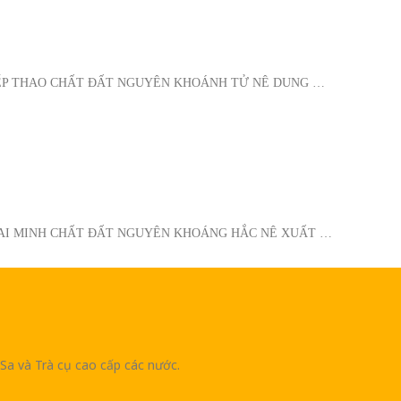
IẾP THAO CHẤT ĐẤT NGUYÊN KHOÁNH TỬ NÊ DUNG …
HAI MINH CHẤT ĐẤT NGUYÊN KHOÁNG HẮC NÊ XUẤT …
Sa và Trà cụ cao cấp các nước.