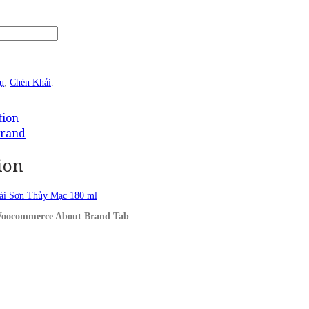
ụ
,
Chén Khải
.
tion
Brand
ion
ái Sơn Thủy Mạc 180 ml
 Woocommerce About Brand Tab