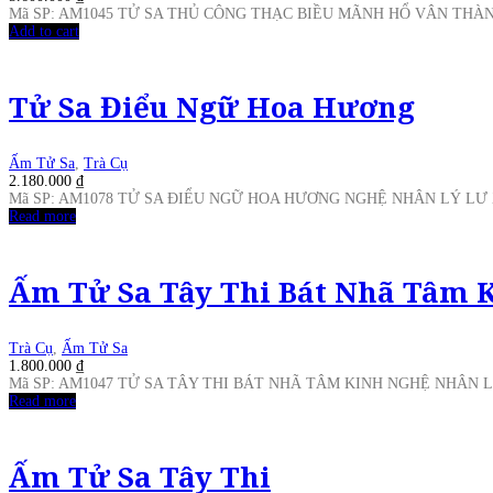
Mã SP: AM1045 TỬ SA THỦ CÔNG THẠC BIỀU MÃNH HỔ VÂN TH
Add to cart
Tử Sa Điểu Ngữ Hoa Hương
Ấm Tử Sa
,
Trà Cụ
2.180.000
₫
Mã SP: AM1078 TỬ SA ĐIỂU NGỮ HOA HƯƠNG NGHỆ NHÂN LÝ L
Read more
Ấm Tử Sa Tây Thi Bát Nhã Tâm 
Trà Cụ
,
Ấm Tử Sa
1.800.000
₫
Mã SP: AM1047 TỬ SA TÂY THI BÁT NHÃ TÂM KINH NGHỆ NHÂN 
Read more
Ấm Tử Sa Tây Thi