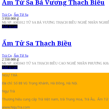
Ấm Tử Sa Bá Vương Thạch Biều
Trà Cụ
,
Ấm Tử Sa
3.950.000
₫
Mã SP: AM1012 TỬ SA BÁ VƯƠNG THẠCH BIỀU NGHỆ NHÂN NGH
Add to cart
Ấm Tử Sa Thạch Biều
Trà Cụ
,
Ấm Tử Sa
2.550.000
₫
Mã SP: AM1043 TỬ SA THẠCH BIỀU CAO NGHỆ NHÂN PHƯƠNG K
Add to cart
NGỰ TRÀ
Địa chỉ: Số 88 Vũ Trọng Khánh, Hà Đông, Hà Nội.
Ngự Trà
Thương hiệu cung cấp Trà Việt nam, trà Trung Hoa, Trà Âu, Ấm Tử 
www.NguTra.com