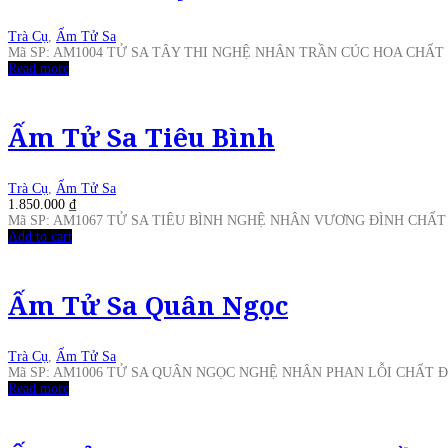
Trà Cụ
,
Ấm Tử Sa
Mã SP: AM1004 TỬ SA TÂY THI NGHỆ NHÂN TRẦN CÚC HOA CHẤT
Read more
Ấm Tử Sa Tiêu Bình
Trà Cụ
,
Ấm Tử Sa
1.850.000
₫
Mã SP: AM1067 TỬ SA TIÊU BÌNH NGHỆ NHÂN VƯƠNG ĐÌNH CHẤ
Add to cart
Ấm Tử Sa Quân Ngọc
Trà Cụ
,
Ấm Tử Sa
Mã SP: AM1006 TỬ SA QUÂN NGỌC NGHỆ NHÂN PHAN LỖI CHẤT 
Read more