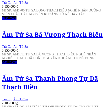
Trà Cụ
,
Ấm Tử Sa
3.850.000
₫
Mã SP: AM1706 TỬ SA LONG THẠCH BIỀU NGHỆ NHÂN ĐƯỜNG
VIỄN CHẤT ĐẤT NGUYÊN KHOÁNG TỬ NÊ ĐÁY TÀO …
Read more
Ấm Tử Sa Bá Vương Thạch Biều
Trà Cụ
,
Ấm Tử Sa
3.950.000
₫
Mã SP: AM1012 TỬ SA BÁ VƯƠNG THẠCH BIỀU NGHỆ NHÂN
NGHIẾP THAO CHẤT ĐẤT NGUYÊN KHOÁNH TỬ NÊ DUNG …
Add to cart
Ấm Tử Sa Thanh Phong Tự Dã
Thạch Biều
Trà Cụ
,
Ấm Tử Sa
2.185.000
₫
Mã SP: AM1002 ẤM TỬ SA THANH PHONG TỰ DÃ THẠCH BIỀU