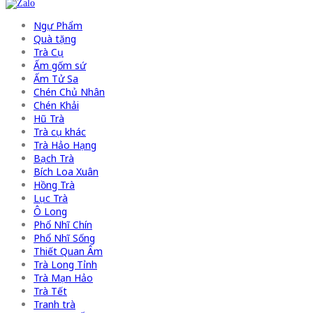
Ngự Phẩm
Quà tặng
Trà Cụ
Ấm gốm sứ
Ấm Tử Sa
Chén Chủ Nhân
Chén Khải
Hũ Trà
Trà cụ khác
Trà Hảo Hạng
Bạch Trà
Bích Loa Xuân
Hồng Trà
Lục Trà
Ô Long
Phổ Nhĩ Chín
Phổ Nhĩ Sống
Thiết Quan Âm
Trà Long Tỉnh
Trà Mạn Hảo
Trà Tết
Tranh trà