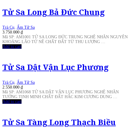
Tử Sa Long Bả Đức Chung
Trà Cụ
,
Ấm Tử Sa
3.750.000
₫
Mã SP: AM1001 TỬ SA LONG ĐỨC TRUNG NGHỆ NHÂN NGUYÊN
KHOÁNG LÃO TỬ NÊ CHẤT ĐẤT TỪ THU LƯỢNG …
Add to cart
Tử Sa Dật Vận Lục Phương
Trà Cụ
,
Ấm Tử Sa
2.550.000
₫
Mã SP: AM1068 TỬ SA DẬT VẬN LỤC PHƯƠNG NGHỆ NHÂN
TƯỞNG TỊNH MINH CHẤT ĐẤT HẮC KIM CƯƠNG DUNG …
Add to cart
Tử Sa Tàng Long Thạch Biều