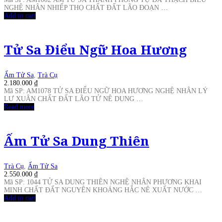
NGHỆ NHÂN NHIẾP THỌ CHẤT ĐẤT LÃO ĐOẠN …
Add to cart
Tử Sa Điểu Ngữ Hoa Hương
Ấm Tử Sa
,
Trà Cụ
2.180.000
₫
Mã SP: AM1078 TỬ SA ĐIỂU NGỮ HOA HƯƠNG NGHỆ NHÂN LÝ
LƯ XUÂN CHẤT ĐẤT LÃO TỬ NÊ DUNG …
Read more
Ấm Tử Sa Dung Thiên
Trà Cụ
,
Ấm Tử Sa
2.550.000
₫
Mã SP: 1044 TỬ SA DUNG THIÊN NGHỆ NHÂN PHƯƠNG KHAI
MINH CHẤT ĐẤT NGUYÊN KHOÁNG HẮC NÊ XUẤT NƯỚC …
Add to cart