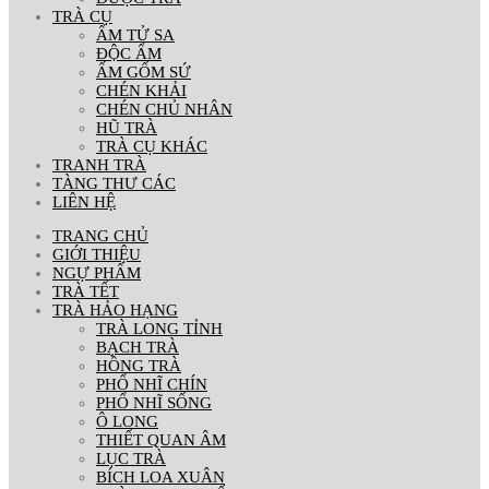
TRÀ CỤ
ẤM TỬ SA
ĐỘC ẨM
ẤM GỐM SỨ
CHÉN KHẢI
CHÉN CHỦ NHÂN
HŨ TRÀ
TRÀ CỤ KHÁC
TRANH TRÀ
TÀNG THƯ CÁC
LIÊN HỆ
TRANG CHỦ
GIỚI THIỆU
NGỰ PHẨM
TRÀ TẾT
TRÀ HẢO HẠNG
TRÀ LONG TỈNH
BẠCH TRÀ
HỒNG TRÀ
PHỔ NHĨ CHÍN
PHỔ NHĨ SỐNG
Ô LONG
THIẾT QUAN ÂM
LỤC TRÀ
BÍCH LOA XUÂN