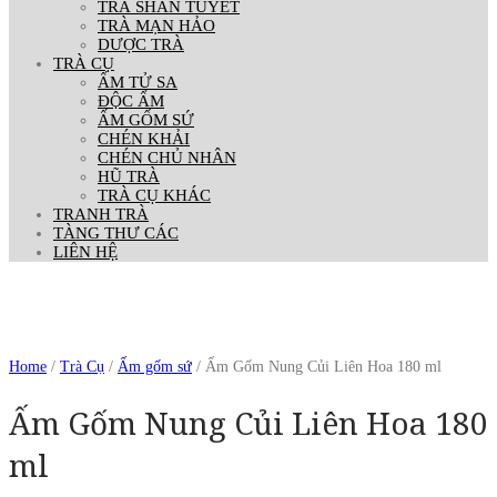
TRÀ SHAN TUYẾT
TRÀ MẠN HẢO
DƯỢC TRÀ
TRÀ CỤ
ẤM TỬ SA
ĐỘC ẨM
ẤM GỐM SỨ
CHÉN KHẢI
CHÉN CHỦ NHÂN
HŨ TRÀ
TRÀ CỤ KHÁC
TRANH TRÀ
TÀNG THƯ CÁC
LIÊN HỆ
Home
/
Trà Cụ
/
Ấm gốm sứ
/ Ấm Gốm Nung Củi Liên Hoa 180 ml
Ấm Gốm Nung Củi Liên Hoa 180
ml