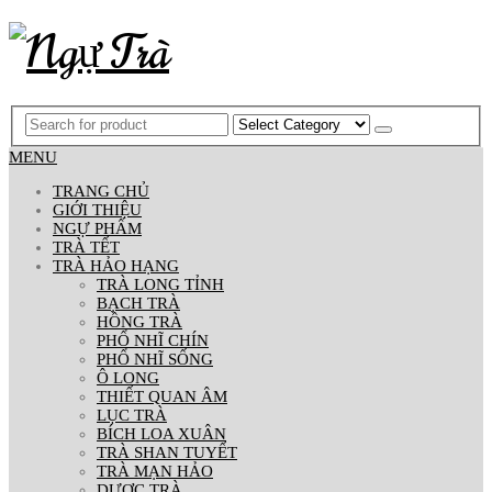
MENU
TRANG CHỦ
GIỚI THIỆU
NGỰ PHẨM
TRÀ TẾT
TRÀ HẢO HẠNG
TRÀ LONG TỈNH
BẠCH TRÀ
HỒNG TRÀ
PHỔ NHĨ CHÍN
PHỔ NHĨ SỐNG
Ô LONG
THIẾT QUAN ÂM
LỤC TRÀ
BÍCH LOA XUÂN
TRÀ SHAN TUYẾT
TRÀ MẠN HẢO
DƯỢC TRÀ