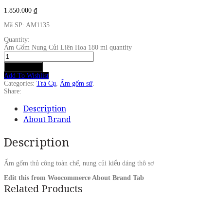
1.850.000
₫
Mã SP: AM1135
Quantity:
Ấm Gốm Nung Củi Liên Hoa 180 ml quantity
Add to cart
Add To Wishlist
Categories:
Trà Cụ
,
Ấm gốm sứ
.
Share:
Description
About Brand
Description
Ấm gốm thủ công toàn chế, nung củi kiểu dáng thô sơ
Edit this from Woocommerce About Brand Tab
Related Products