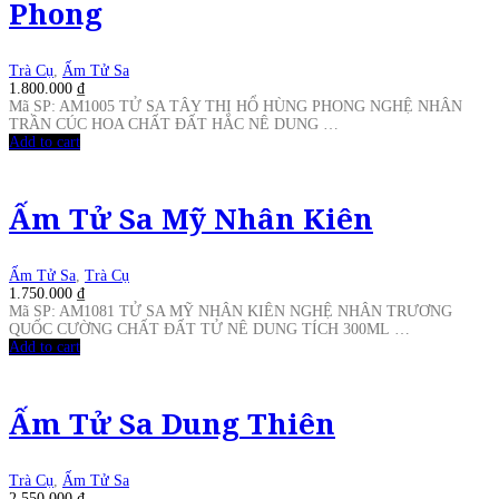
Phong
Trà Cụ
,
Ấm Tử Sa
1.800.000
₫
Mã SP: AM1005 TỬ SA TÂY THI HỔ HÙNG PHONG NGHỆ NHÂN
TRẦN CÚC HOA CHẤT ĐẤT HẮC NÊ DUNG …
Add to cart
Ấm Tử Sa Mỹ Nhân Kiên
Ấm Tử Sa
,
Trà Cụ
1.750.000
₫
Mã SP: AM1081 TỬ SA MỸ NHÂN KIÊN NGHỆ NHÂN TRƯƠNG
QUỐC CƯỜNG CHẤT ĐẤT TỬ NÊ DUNG TÍCH 300ML …
Add to cart
Ấm Tử Sa Dung Thiên
Trà Cụ
,
Ấm Tử Sa
2.550.000
₫