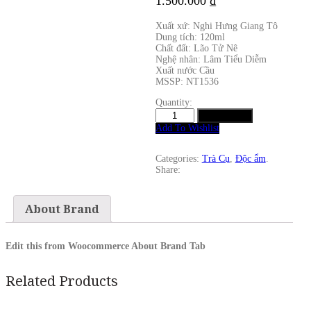
1.500.000
₫
Xuất xứ: Nghi Hưng Giang Tô
Dung tích: 120ml
Chất đất: Lão Tử Nê
Nghệ nhân: Lâm Tiểu Diễm
Xuất nước Cầu
MSSP: NT1536
Quantity:
Ấm
Add to cart
tiểu
Add To Wishlist
phẩm
độc
ẩm
Categories:
Trà Cụ
,
Độc ẩm
.
tự
Share:
trị
thạch
biều
About Brand
quantity
Edit this from Woocommerce About Brand Tab
Related Products