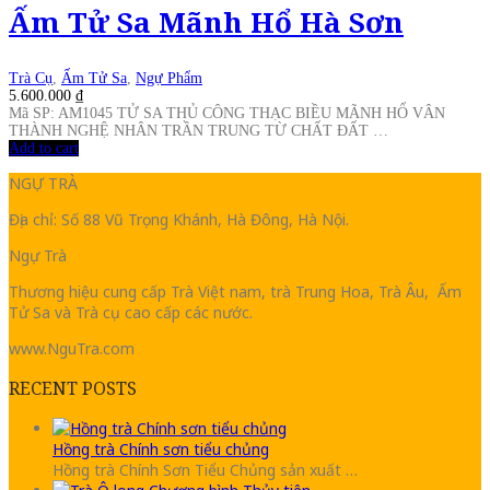
Ấm Tử Sa Mãnh Hổ Hà Sơn
Trà Cụ
,
Ấm Tử Sa
,
Ngự Phẩm
5.600.000
₫
Mã SP: AM1045 TỬ SA THỦ CÔNG THẠC BIỀU MÃNH HỔ VÂN
THÀNH NGHỆ NHÂN TRẦN TRUNG TỪ CHẤT ĐẤT …
Add to cart
NGỰ TRÀ
Địa chỉ: Số 88 Vũ Trọng Khánh, Hà Đông, Hà Nội.
Ngự Trà
Thương hiệu cung cấp Trà Việt nam, trà Trung Hoa, Trà Âu, Ấm
Tử Sa và Trà cụ cao cấp các nước.
www.NguTra.com
RECENT POSTS
Hồng trà Chính sơn tiểu chủng
Hồng trà Chính Sơn Tiểu Chủng sản xuất …