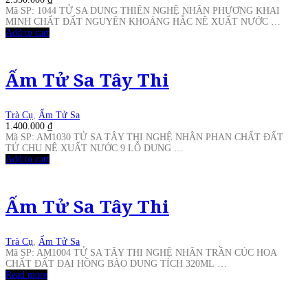
Mã SP: 1044 TỬ SA DUNG THIÊN NGHỆ NHÂN PHƯƠNG KHAI
MINH CHẤT ĐẤT NGUYÊN KHOÁNG HẮC NÊ XUẤT NƯỚC …
Add to cart
Ấm Tử Sa Tây Thi
Trà Cụ
,
Ấm Tử Sa
1.400.000
₫
Mã SP: AM1030 TỬ SA TÂY THI NGHỆ NHÂN PHAN CHẤT ĐẤT
TỬ CHU NÊ XUẤT NƯỚC 9 LỖ DUNG …
Add to cart
Ấm Tử Sa Tây Thi
Trà Cụ
,
Ấm Tử Sa
Mã SP: AM1004 TỬ SA TÂY THI NGHỆ NHÂN TRẦN CÚC HOA
CHẤT ĐẤT ĐẠI HỒNG BÀO DUNG TÍCH 320ML …
Read more