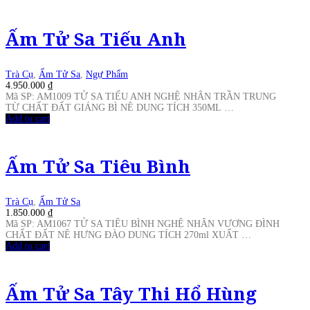
Ấm Tử Sa Tiếu Anh
Trà Cụ
,
Ấm Tử Sa
,
Ngự Phẩm
4.950.000
₫
Mã SP: AM1009 TỬ SA TIẾU ANH NGHỆ NHÂN TRẦN TRUNG
TỪ CHẤT ĐẤT GIÁNG BÌ NÊ DUNG TÍCH 350ML …
Add to cart
Ấm Tử Sa Tiêu Bình
Trà Cụ
,
Ấm Tử Sa
1.850.000
₫
Mã SP: AM1067 TỬ SA TIÊU BÌNH NGHỆ NHÂN VƯƠNG ĐÌNH
CHẤT ĐẤT NÊ HƯNG ĐÀO DUNG TÍCH 270ml XUẤT …
Add to cart
Ấm Tử Sa Tây Thi Hổ Hùng