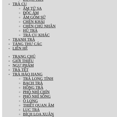
TRÀ CỤ
ẤM TỬ SA
ĐỘC ẨM
ẤM GỐM SỨ
CHÉN KHẢI
CHÉN CHỦ NHÂN
HŨ TRÀ
TRÀ CỤ KHÁC
TRANH TRÀ
TÀNG THƯ CÁC
LIÊN HỆ
TRANG CHỦ
GIỚI THIỆU
NGỰ PHẨM
TRÀ TẾT
TRÀ HẢO HẠNG
TRÀ LONG TỈNH
BẠCH TRÀ
HỒNG TRÀ
PHỔ NHĨ CHÍN
PHỔ NHĨ SỐNG
Ô LONG
THIẾT QUAN ÂM
LỤC TRÀ
BÍCH LOA XUÂN