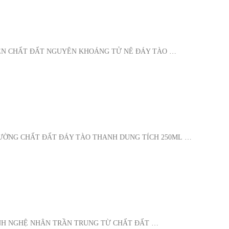
IỄN CHẤT ĐẤT NGUYÊN KHOÁNG TỬ NÊ ĐÁY TÀO …
CƯỜNG CHẤT ĐẤT ĐÁY TÀO THANH DUNG TÍCH 250ML …
ÀNH NGHỆ NHÂN TRẦN TRUNG TỪ CHẤT ĐẤT …