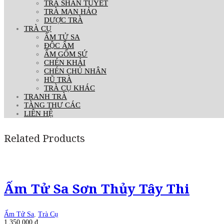
TRÀ SHAN TUYẾT
TRÀ MẠN HẢO
DƯỢC TRÀ
TRÀ CỤ
ẤM TỬ SA
ĐỘC ẨM
ẤM GỐM SỨ
CHÉN KHẢI
CHÉN CHỦ NHÂN
HŨ TRÀ
TRÀ CỤ KHÁC
TRANH TRÀ
TÀNG THƯ CÁC
LIÊN HỆ
Related Products
Ấm Tử Sa Sơn Thủy Tây Thi
Ấm Tử Sa
,
Trà Cụ
1.350.000
₫