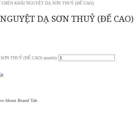
/ CHÉN KHẢI NGUYỆT DẠ SƠN THUỶ (ĐẾ CAO)
NGUYỆT DẠ SƠN THUỶ (ĐẾ CAO)
ƠN THUỶ (ĐẾ CAO) quantity
Cụ
.
ce About Brand Tab