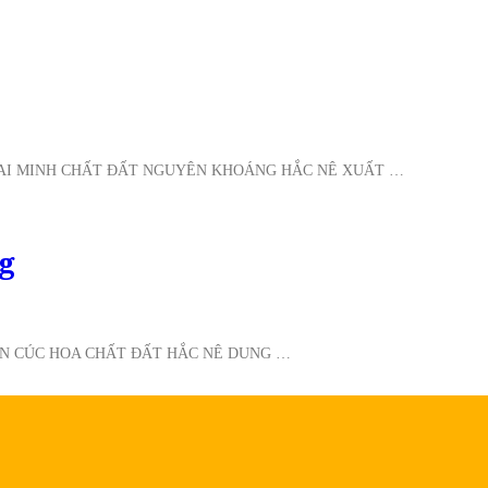
HAI MINH CHẤT ĐẤT NGUYÊN KHOÁNG HẮC NÊ XUẤT …
g
ẦN CÚC HOA CHẤT ĐẤT HẮC NÊ DUNG …