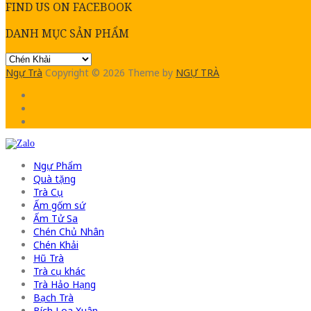
FIND US ON FACEBOOK
DANH MỤC SẢN PHẨM
Ngự Trà
Copyright © 2026
Theme by
NGỰ TRÀ
Ngự Phẩm
Quà tặng
Trà Cụ
Ấm gốm sứ
Ấm Tử Sa
Chén Chủ Nhân
Chén Khải
Hũ Trà
Trà cụ khác
Trà Hảo Hạng
Bạch Trà
Bích Loa Xuân