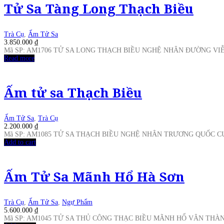
Tử Sa Tàng Long Thạch Biều
Trà Cụ
,
Ấm Tử Sa
3.850.000
₫
Mã SP: AM1706 TỬ SA LONG THẠCH BIỀU NGHỆ NHÂN ĐƯỜNG V
Read more
Ấm tử sa Thạch Biều
Ấm Tử Sa
,
Trà Cụ
2.200.000
₫
Mã SP: AM1085 TỬ SA THẠCH BIỀU NGHỆ NHÂN TRƯƠNG QUỐC 
Add to cart
Ấm Tử Sa Mãnh Hổ Hà Sơn
Trà Cụ
,
Ấm Tử Sa
,
Ngự Phẩm
5.600.000
₫
Mã SP: AM1045 TỬ SA THỦ CÔNG THẠC BIỀU MÃNH HỔ VÂN TH