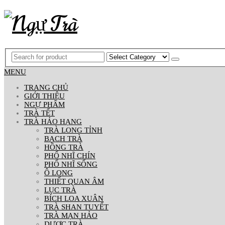
MENU
TRANG CHỦ
GIỚI THIỆU
NGỰ PHẨM
TRÀ TẾT
TRÀ HẢO HẠNG
TRÀ LONG TỈNH
BẠCH TRÀ
HỒNG TRÀ
PHỔ NHĨ CHÍN
PHỔ NHĨ SỐNG
Ô LONG
THIẾT QUAN ÂM
LỤC TRÀ
BÍCH LOA XUÂN
TRÀ SHAN TUYẾT
TRÀ MẠN HẢO
DƯỢC TRÀ