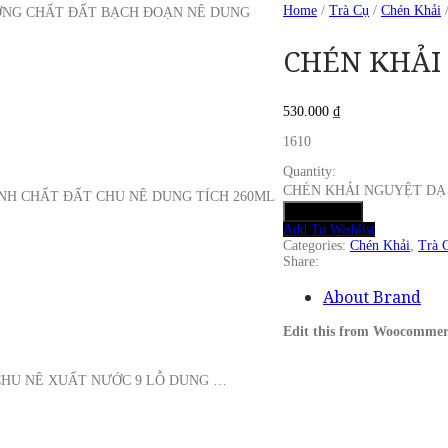
Home
/
Trà Cụ
/
Chén Khải
ƯỜNG CHẤT ĐẤT BẠCH ĐOẠN NÊ DUNG
CHÉN KHẢI 
530.000
₫
1610
Quantity:
CHÉN KHẢI NGUYỆT DẠ S
NH CHẤT ĐẤT CHU NÊ DUNG TÍCH 260ML
Add to cart
Add To Wishlist
Categories:
Chén Khải
,
Trà 
Share:
About Brand
Edit this from Woocommer
 CHU NÊ XUẤT NƯỚC 9 LỖ DUNG …