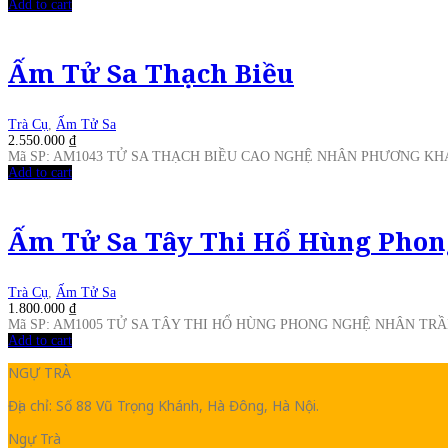
Add to cart
Ấm Tử Sa Thạch Biều
Trà Cụ
,
Ấm Tử Sa
2.550.000
₫
Mã SP: AM1043 TỬ SA THẠCH BIỀU CAO NGHỆ NHÂN PHƯƠNG K
Add to cart
Ấm Tử Sa Tây Thi Hổ Hùng Phon
Trà Cụ
,
Ấm Tử Sa
1.800.000
₫
Mã SP: AM1005 TỬ SA TÂY THI HỔ HÙNG PHONG NGHỆ NHÂN TR
Add to cart
NGỰ TRÀ
Địa chỉ: Số 88 Vũ Trọng Khánh, Hà Đông, Hà Nội.
Ngự Trà