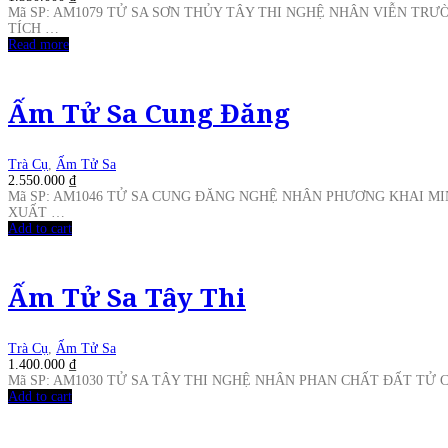
Mã SP: AM1079 TỬ SA SƠN THỦY TÂY THI NGHỆ NHÂN VIỄN TR
TÍCH …
Read more
Ấm Tử Sa Cung Đăng
Trà Cụ
,
Ấm Tử Sa
2.550.000
₫
Mã SP: AM1046 TỬ SA CUNG ĐĂNG NGHỆ NHÂN PHƯƠNG KHAI MI
XUẤT …
Add to cart
Ấm Tử Sa Tây Thi
Trà Cụ
,
Ấm Tử Sa
1.400.000
₫
Mã SP: AM1030 TỬ SA TÂY THI NGHỆ NHÂN PHAN CHẤT ĐẤT TỬ
Add to cart