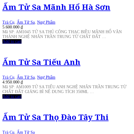
Ấm Tử Sa Mãnh Hổ Hà Sơn
Trà Cụ
,
Ấm Tử Sa
,
Ngự Phẩm
5.600.000
₫
Mã SP: AM1045 TỬ SA THỦ CÔNG THẠC BIỀU MÃNH HỔ VÂN
THÀNH NGHỆ NHÂN TRẦN TRUNG TỪ CHẤT ĐẤT …
Add to cart
Ấm Tử Sa Tiếu Anh
Trà Cụ
,
Ấm Tử Sa
,
Ngự Phẩm
4.950.000
₫
Mã SP: AM1009 TỬ SA TIẾU ANH NGHỆ NHÂN TRẦN TRUNG TỪ
CHẤT ĐẤT GIÁNG BÌ NÊ DUNG TÍCH 350ML …
Add to cart
Ấm Tử Sa Thọ Đào Tây Thi
Trà Cụ
,
Ấm Tử Sa