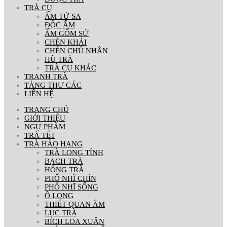
TRÀ CỤ
ẤM TỬ SA
ĐỘC ẨM
ẤM GỐM SỨ
CHÉN KHẢI
CHÉN CHỦ NHÂN
HŨ TRÀ
TRÀ CỤ KHÁC
TRANH TRÀ
TÀNG THƯ CÁC
LIÊN HỆ
TRANG CHỦ
GIỚI THIỆU
NGỰ PHẨM
TRÀ TẾT
TRÀ HẢO HẠNG
TRÀ LONG TỈNH
BẠCH TRÀ
HỒNG TRÀ
PHỔ NHĨ CHÍN
PHỔ NHĨ SỐNG
Ô LONG
THIẾT QUAN ÂM
LỤC TRÀ
BÍCH LOA XUÂN