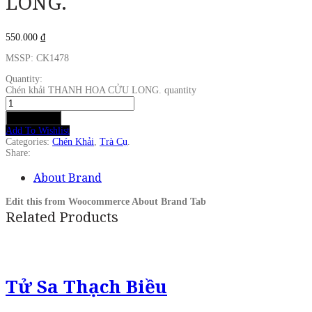
LONG.
550.000
₫
MSSP: CK1478
Quantity:
Chén khải THANH HOA CỬU LONG. quantity
Add to cart
Add To Wishlist
Categories:
Chén Khải
,
Trà Cụ
.
Share:
About Brand
Edit this from Woocommerce About Brand Tab
Related Products
Tử Sa Thạch Biều