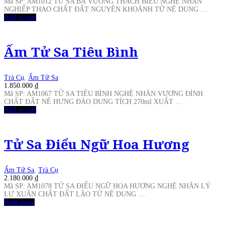
Mã SP: AM1012 TỬ SA BÁ VƯƠNG THẠCH BIỀU NGHỆ NHÂN
NGHIẾP THAO CHẤT ĐẤT NGUYÊN KHOÁNH TỬ NÊ DUNG …
Add to cart
Ấm Tử Sa Tiêu Bình
Trà Cụ
,
Ấm Tử Sa
1.850.000
₫
Mã SP: AM1067 TỬ SA TIÊU BÌNH NGHỆ NHÂN VƯƠNG ĐÌNH
CHẤT ĐẤT NÊ HƯNG ĐÀO DUNG TÍCH 270ml XUẤT …
Add to cart
Tử Sa Điểu Ngữ Hoa Hương
Ấm Tử Sa
,
Trà Cụ
2.180.000
₫
Mã SP: AM1078 TỬ SA ĐIỂU NGỮ HOA HƯƠNG NGHỆ NHÂN LÝ
LƯ XUÂN CHẤT ĐẤT LÃO TỬ NÊ DUNG …
Read more