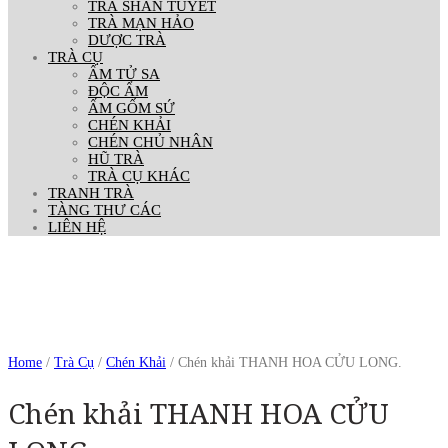
TRÀ SHAN TUYẾT
TRÀ MẠN HẢO
DƯỢC TRÀ
TRÀ CỤ
ẤM TỬ SA
ĐỘC ẨM
ẤM GỐM SỨ
CHÉN KHẢI
CHÉN CHỦ NHÂN
HŨ TRÀ
TRÀ CỤ KHÁC
TRANH TRÀ
TÀNG THƯ CÁC
LIÊN HỆ
Home
/
Trà Cụ
/
Chén Khải
/ Chén khải THANH HOA CỬU LONG.
Chén khải THANH HOA CỬU