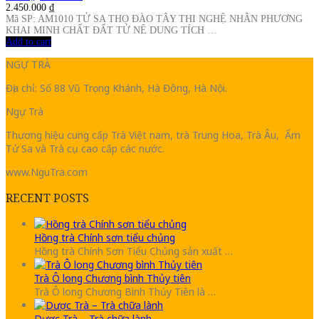
2.450.000
₫
Mã SP: AM1010 TỬ SA THỌ ĐÀO TÂY THI NGHỆ NHÂN PHƯƠNG
KHAI MINH CHẤT ĐẤT TỬ NÊ DUNG TÍCH …
Add to cart
NGỰ TRÀ
Địa chỉ: Số 88 Vũ Trọng Khánh, Hà Đông, Hà Nội.
Ngự Trà
Thương hiệu cung cấp Trà Việt nam, trà Trung Hoa, Trà Âu, Ấm
Tử Sa và Trà cụ cao cấp các nước.
www.NguTra.com
RECENT POSTS
Hồng trà Chính sơn tiểu chủng
Hồng trà Chính Sơn Tiểu Chủng sản xuất …
Trà Ô long Chương bình Thủy tiên
Trà Ô long Chương Bình Thủy Tiên là …
Dược Trà – Trà chữa lành