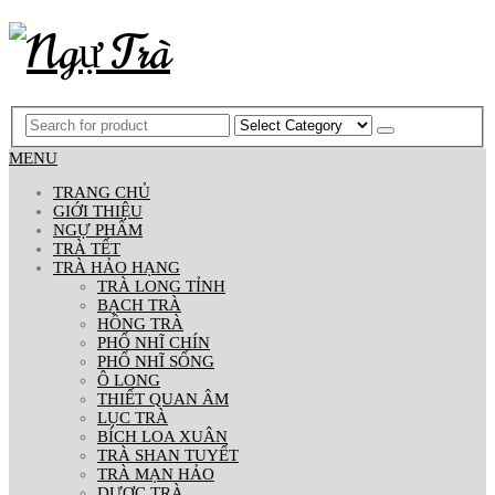
MENU
TRANG CHỦ
GIỚI THIỆU
NGỰ PHẨM
TRÀ TẾT
TRÀ HẢO HẠNG
TRÀ LONG TỈNH
BẠCH TRÀ
HỒNG TRÀ
PHỔ NHĨ CHÍN
PHỔ NHĨ SỐNG
Ô LONG
THIẾT QUAN ÂM
LỤC TRÀ
BÍCH LOA XUÂN
TRÀ SHAN TUYẾT
TRÀ MẠN HẢO
DƯỢC TRÀ