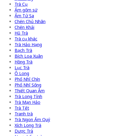
Trà Cụ
Ấm gốm sứ
Ấm Tử Sa
Chén Chủ Nhân
Chén Khải
Hũ Trà
Trà cụ khác
Trà Hảo Hạng
Bạch Trà
Bích Loa Xuân
Hồng Trà
Lục Trà
Ô Long
Phổ Nhĩ Chín
Phổ Nhĩ Sống
Thiết Quan Âm
Trà Long Tỉnh
Trà Mạn Hảo
Trà Tết
Tranh trà
Trà Ngon Ấm Quý
Xích Long Trà
Dược Trà