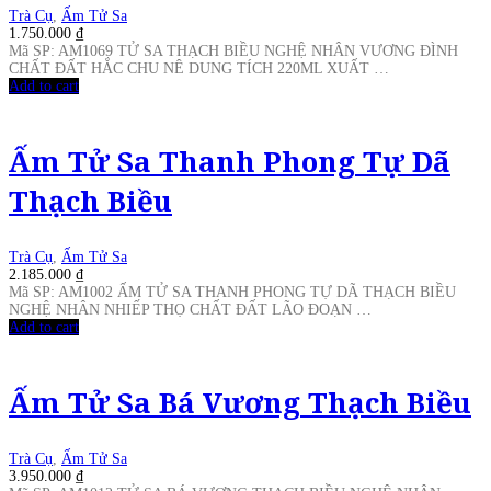
Trà Cụ
,
Ấm Tử Sa
1.750.000
₫
Mã SP: AM1069 TỬ SA THẠCH BIỀU NGHỆ NHÂN VƯƠNG ĐÌNH
CHẤT ĐẤT HẮC CHU NÊ DUNG TÍCH 220ML XUẤT …
Add to cart
Ấm Tử Sa Thanh Phong Tự Dã
Thạch Biều
Trà Cụ
,
Ấm Tử Sa
2.185.000
₫
Mã SP: AM1002 ẤM TỬ SA THANH PHONG TỰ DÃ THẠCH BIỀU
NGHỆ NHÂN NHIẾP THỌ CHẤT ĐẤT LÃO ĐOẠN …
Add to cart
Ấm Tử Sa Bá Vương Thạch Biều
Trà Cụ
,
Ấm Tử Sa
3.950.000
₫