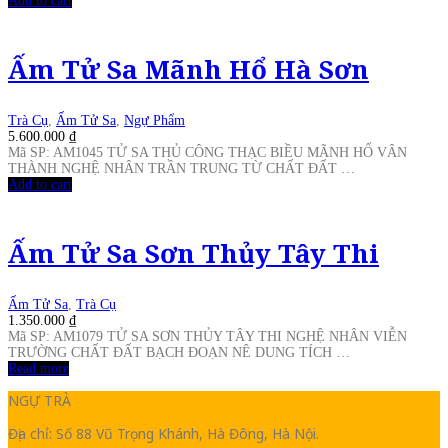
Add to cart
Ấm Tử Sa Mãnh Hổ Hà Sơn
Trà Cụ
,
Ấm Tử Sa
,
Ngự Phẩm
5.600.000
₫
Mã SP: AM1045 TỬ SA THỦ CÔNG THẠC BIỀU MÃNH HỔ VÂN
THÀNH NGHỆ NHÂN TRẦN TRUNG TỪ CHẤT ĐẤT …
Add to cart
Ấm Tử Sa Sơn Thủy Tây Thi
Ấm Tử Sa
,
Trà Cụ
1.350.000
₫
Mã SP: AM1079 TỬ SA SƠN THỦY TÂY THI NGHỆ NHÂN VIỄN
TRƯỜNG CHẤT ĐẤT BẠCH ĐOẠN NÊ DUNG TÍCH …
Read more
NGỰ TRÀ
Địa chỉ: Số 88 Vũ Trọng Khánh, Hà Đông, Hà Nội.