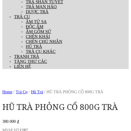
TRÀ SHAN TUYẾT
TRÀ MẠN HẢO
DƯỢC TRÀ
TRÀ CỤ
ẤM TỬ SA
ĐỘC ẨM
ẤM GỐM SỨ
CHÉN KHẢI
CHÉN CHỦ NHÂN
HŨ TRÀ
TRÀ CỤ KHÁC
TRANH TRÀ
TÀNG THƯ CÁC
LIÊN HỆ
Home
/
Trà Cụ
/
Hũ Trà
/ HŨ TRÀ PHỎNG CỔ 800G TRÀ
HŨ TRÀ PHỎNG CỔ 800G TRÀ
380.000
₫
MSSP:HT
1287