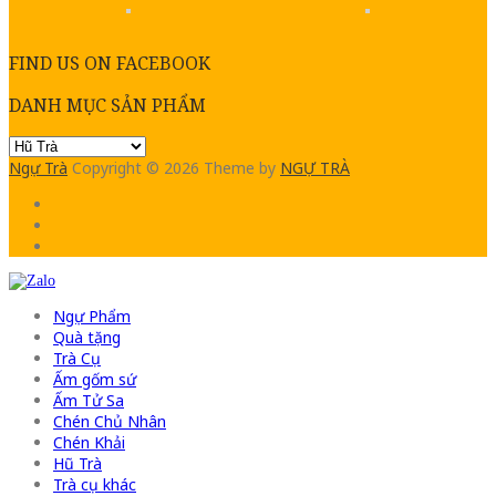
FIND US ON FACEBOOK
DANH MỤC SẢN PHẨM
Ngự Trà
Copyright © 2026
Theme by
NGỰ TRÀ
Ngự Phẩm
Quà tặng
Trà Cụ
Ấm gốm sứ
Ấm Tử Sa
Chén Chủ Nhân
Chén Khải
Hũ Trà
Trà cụ khác