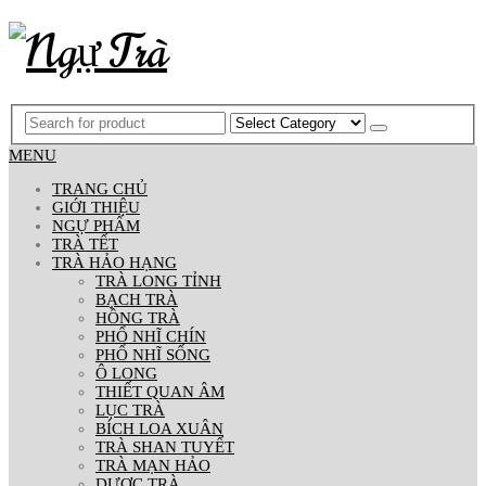
MENU
TRANG CHỦ
GIỚI THIỆU
NGỰ PHẨM
TRÀ TẾT
TRÀ HẢO HẠNG
TRÀ LONG TỈNH
BẠCH TRÀ
HỒNG TRÀ
PHỔ NHĨ CHÍN
PHỔ NHĨ SỐNG
Ô LONG
THIẾT QUAN ÂM
LỤC TRÀ
BÍCH LOA XUÂN
TRÀ SHAN TUYẾT
TRÀ MẠN HẢO
DƯỢC TRÀ