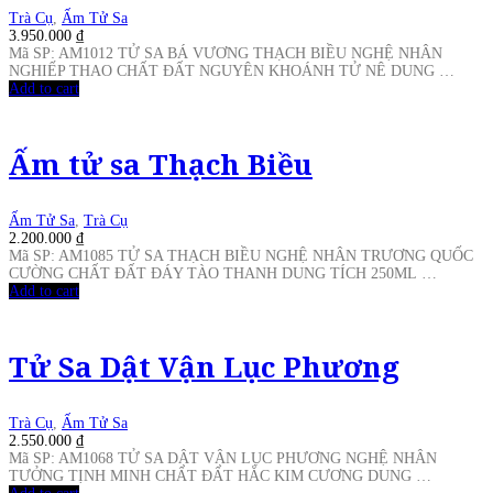
Trà Cụ
,
Ấm Tử Sa
3.950.000
₫
Mã SP: AM1012 TỬ SA BÁ VƯƠNG THẠCH BIỀU NGHỆ NHÂN
NGHIẾP THAO CHẤT ĐẤT NGUYÊN KHOÁNH TỬ NÊ DUNG …
Add to cart
Ấm tử sa Thạch Biều
Ấm Tử Sa
,
Trà Cụ
2.200.000
₫
Mã SP: AM1085 TỬ SA THẠCH BIỀU NGHỆ NHÂN TRƯƠNG QUỐC
CƯỜNG CHẤT ĐẤT ĐÁY TÀO THANH DUNG TÍCH 250ML …
Add to cart
Tử Sa Dật Vận Lục Phương
Trà Cụ
,
Ấm Tử Sa
2.550.000
₫
Mã SP: AM1068 TỬ SA DẬT VẬN LỤC PHƯƠNG NGHỆ NHÂN
TƯỞNG TỊNH MINH CHẤT ĐẤT HẮC KIM CƯƠNG DUNG …