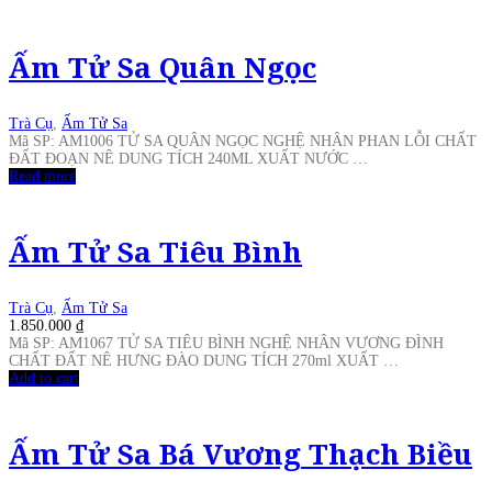
Ấm Tử Sa Quân Ngọc
Trà Cụ
,
Ấm Tử Sa
Mã SP: AM1006 TỬ SA QUÂN NGỌC NGHỆ NHÂN PHAN LỖI CHẤT
ĐẤT ĐOẠN NÊ DUNG TÍCH 240ML XUẤT NƯỚC …
Read more
Ấm Tử Sa Tiêu Bình
Trà Cụ
,
Ấm Tử Sa
1.850.000
₫
Mã SP: AM1067 TỬ SA TIÊU BÌNH NGHỆ NHÂN VƯƠNG ĐÌNH
CHẤT ĐẤT NÊ HƯNG ĐÀO DUNG TÍCH 270ml XUẤT …
Add to cart
Ấm Tử Sa Bá Vương Thạch Biều