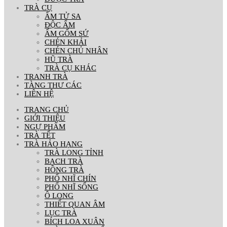
TRÀ CỤ
ẤM TỬ SA
ĐỘC ẨM
ẤM GỐM SỨ
CHÉN KHẢI
CHÉN CHỦ NHÂN
HŨ TRÀ
TRÀ CỤ KHÁC
TRANH TRÀ
TÀNG THƯ CÁC
LIÊN HỆ
TRANG CHỦ
GIỚI THIỆU
NGỰ PHẨM
TRÀ TẾT
TRÀ HẢO HẠNG
TRÀ LONG TỈNH
BẠCH TRÀ
HỒNG TRÀ
PHỔ NHĨ CHÍN
PHỔ NHĨ SỐNG
Ô LONG
THIẾT QUAN ÂM
LỤC TRÀ
BÍCH LOA XUÂN