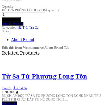
Quantity:
HŨ TRÀ PHỎNG CỔ 800G TRÀ quantity
Add to cart
Add To Wishlist
Categories:
Hũ Trà
,
Trà Cụ
.
Share:
About Brand
Edit this from Woocommerce About Brand Tab
Related Products
Tử Sa Tứ Phương Long Tôn
Trà Cụ
,
Ấm Tử Sa
1.700.000
₫
Mã SP: AM1070 TỬ SA TỨ PHƯƠNG LONG TÔN NGHỆ NHÂN TRỮ
KIẾN PHI CHẤT ĐẤT TỬ NÊ DUNG TÍCH …
Add to cart