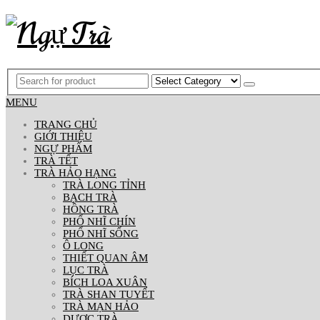
MENU
TRANG CHỦ
GIỚI THIỆU
NGỰ PHẨM
TRÀ TẾT
TRÀ HẢO HẠNG
TRÀ LONG TỈNH
BẠCH TRÀ
HỒNG TRÀ
PHỔ NHĨ CHÍN
PHỔ NHĨ SỐNG
Ô LONG
THIẾT QUAN ÂM
LỤC TRÀ
BÍCH LOA XUÂN
TRÀ SHAN TUYẾT
TRÀ MẠN HẢO
DƯỢC TRÀ