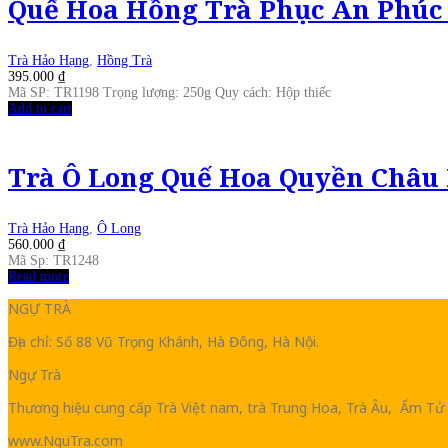
Quế Hoa Hồng Trà Phục An Phúc 
Trà Hảo Hạng
,
Hồng Trà
395.000
₫
Mã SP: TR1198 Trọng lượng: 250g Quy cách: Hộp thiếc
Add to cart
Trà Ô Long Quế Hoa Quyền Châu
Trà Hảo Hạng
,
Ô Long
560.000
₫
Mã Sp: TR1248
Read more
NGỰ TRÀ
Địa chỉ: Số 88 Vũ Trọng Khánh, Hà Đông, Hà Nội.
Ngự Trà
Thương hiệu cung cấp Trà Việt nam, trà Trung Hoa, Trà Âu, Ấm Tử 
www.NguTra.com