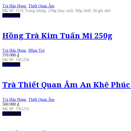
Trà Hảo Hạng
,
Thiết Quan Âm
Mã SP: 1131 Trọng lượng: 250g Quy cách: Hộp thiếc 30 gói nhỏ
Read more
Hồng Trà Kim Tuấn Mi 250g
Trà Hảo Hạng
,
Hồng Trà
370.000
₫
Mã SP: TR1250
Read more
Trà Thiết Quan Âm An Khê Phúc
Trà Hảo Hạng
,
Thiết Quan Âm
560.000
₫
Mã SP: TR1255
Add to cart