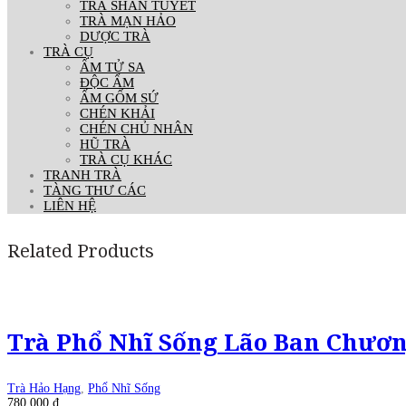
TRÀ SHAN TUYẾT
TRÀ MẠN HẢO
DƯỢC TRÀ
TRÀ CỤ
ẤM TỬ SA
ĐỘC ẨM
ẤM GỐM SỨ
CHÉN KHẢI
CHÉN CHỦ NHÂN
HŨ TRÀ
TRÀ CỤ KHÁC
TRANH TRÀ
TÀNG THƯ CÁC
LIÊN HỆ
Related Products
Trà Phổ Nhĩ Sống Lão Ban Chươn
Trà Hảo Hạng
,
Phổ Nhĩ Sống
780.000
₫