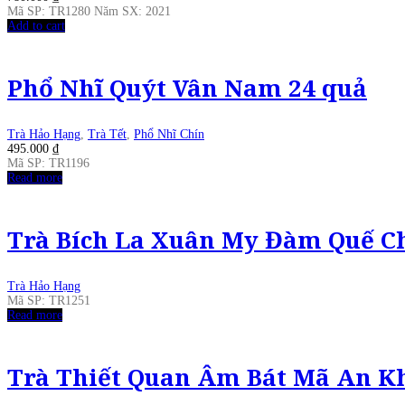
Mã SP: TR1280 Năm SX: 2021
Add to cart
Phổ Nhĩ Quýt Vân Nam 24 quả
Trà Hảo Hạng
,
Trà Tết
,
Phổ Nhĩ Chín
495.000
₫
Mã SP: TR1196
Read more
Trà Bích La Xuân My Đàm Quế C
Trà Hảo Hạng
Mã SP: TR1251
Read more
Trà Thiết Quan Âm Bát Mã An Kh