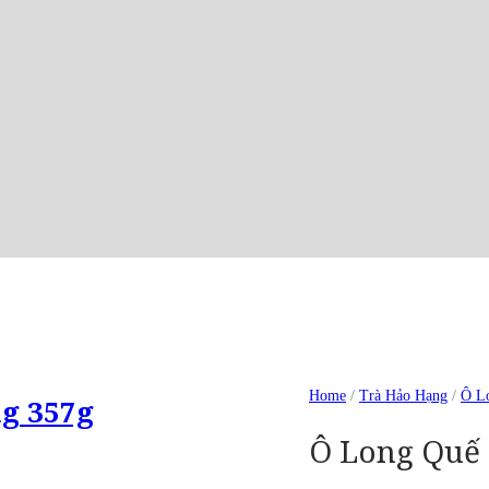
Out Of Stock
Home
/
Trà Hảo Hạng
/
Ô L
g 357g
Ô Long Quế