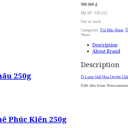
980.000
₫
Mã SP: TR1252
Out of stock
Categories:
Trà Hảo Hạng
,
Ô
Share:
Description
About Brand
Description
hâu 250g
Ô Long Quế Hoa Quyền Châ
Edit this from Woocommer
ê Phúc Kiến 250g