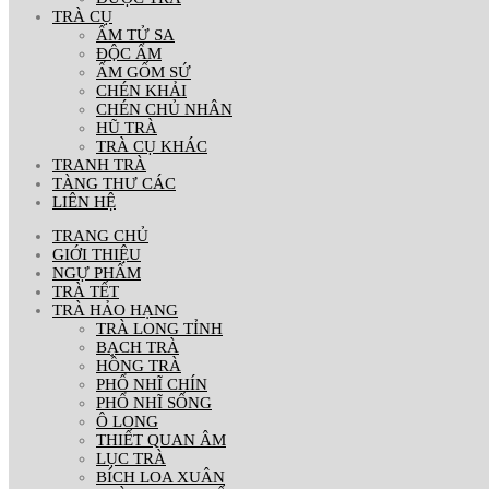
TRÀ CỤ
ẤM TỬ SA
ĐỘC ẨM
ẤM GỐM SỨ
CHÉN KHẢI
CHÉN CHỦ NHÂN
HŨ TRÀ
TRÀ CỤ KHÁC
TRANH TRÀ
TÀNG THƯ CÁC
LIÊN HỆ
TRANG CHỦ
GIỚI THIỆU
NGỰ PHẨM
TRÀ TẾT
TRÀ HẢO HẠNG
TRÀ LONG TỈNH
BẠCH TRÀ
HỒNG TRÀ
PHỔ NHĨ CHÍN
PHỔ NHĨ SỐNG
Ô LONG
THIẾT QUAN ÂM
LỤC TRÀ
BÍCH LOA XUÂN