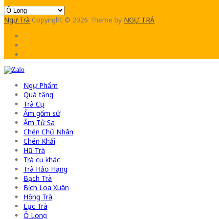
Ngự Trà
Copyright © 2026
Theme by
NGỰ TRÀ
Ngự Phẩm
Quà tặng
Trà Cụ
Ấm gốm sứ
Ấm Tử Sa
Chén Chủ Nhân
Chén Khải
Hũ Trà
Trà cụ khác
Trà Hảo Hạng
Bạch Trà
Bích Loa Xuân
Hồng Trà
Lục Trà
Ô Long