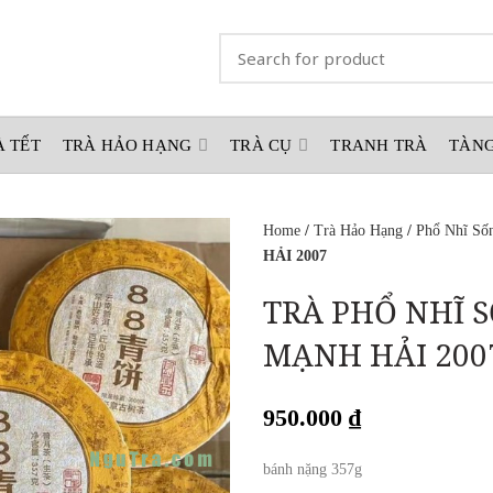
À TẾT
TRÀ HẢO HẠNG
TRÀ CỤ
TRANH TRÀ
TÀNG
Home
/
Trà Hảo Hạng
/
Phổ Nhĩ Số
HẢI 2007
TRÀ PHỔ NHĨ 
MẠNH HẢI 200
950.000
₫
bánh nặng 357g