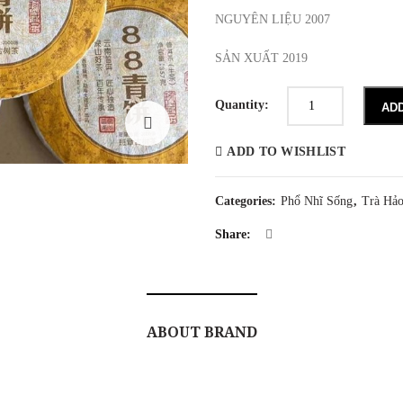
NGUYÊN LIỆU 2007
SẢN XUẤT 2019
TRÀ
PHỔ
Quantity:
AD
NHĨ
SỐNG
TÂY
ADD TO WISHLIST
SONG
BẢN
NẠP
MẠNH
Categories:
Phổ Nhĩ Sống
,
Trà Hả
HẢI
2007
quantity
Share:
ABOUT BRAND