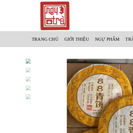
TRANG CHỦ
GIỚI THIỆU
NGỰ PHẨM
TR