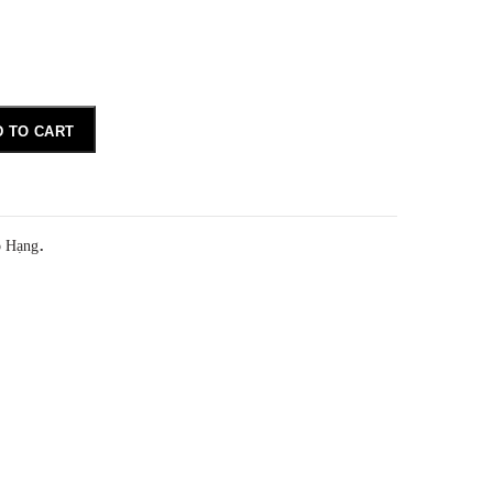
D TO CART
o Hạng
.