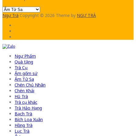
Ngự Trà
Copyright © 2026
Theme by
NGỰ TRÀ
Ngự Phẩm
Quà tặng
Trà Cụ
Ấm gốm sứ
Ấm Tử Sa
Chén Chủ Nhân
Chén Khải
Hũ Trà
Trà cụ khác
Trà Hảo Hạng
Bạch Trà
Bích Loa Xuân
Hồng Trà
Lục Trà