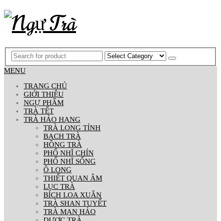
MENU
TRANG CHỦ
GIỚI THIỆU
NGỰ PHẨM
TRÀ TẾT
TRÀ HẢO HẠNG
TRÀ LONG TỈNH
BẠCH TRÀ
HỒNG TRÀ
PHỔ NHĨ CHÍN
PHỔ NHĨ SỐNG
Ô LONG
THIẾT QUAN ÂM
LỤC TRÀ
BÍCH LOA XUÂN
TRÀ SHAN TUYẾT
TRÀ MẠN HẢO
DƯỢC TRÀ