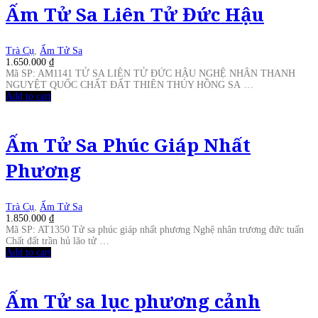
Ấm Tử Sa Liên Tử Đức Hậu
Trà Cụ
,
Ấm Tử Sa
1.650.000
₫
Mã SP: AM1141 TỬ SA LIÊN TỬ ĐỨC HẬU NGHỆ NHÂN THANH
NGUYỆT QUỐC CHẤT ĐẤT THIÊN THÚY HỒNG SA …
Add to cart
Ấm Tử Sa Phúc Giáp Nhất
Phương
Trà Cụ
,
Ấm Tử Sa
1.850.000
₫
Mã SP: AT1350 Tử sa phúc giáp nhất phương Nghệ nhân trương đức tuấn
Chất đất trần hủ lão tử …
Add to cart
Ấm Tử sa lục phương cảnh