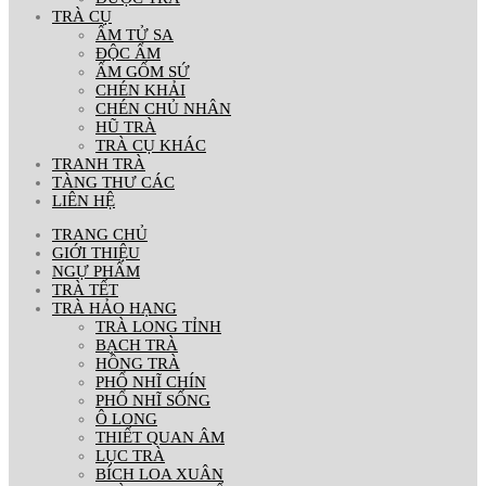
TRÀ CỤ
ẤM TỬ SA
ĐỘC ẨM
ẤM GỐM SỨ
CHÉN KHẢI
CHÉN CHỦ NHÂN
HŨ TRÀ
TRÀ CỤ KHÁC
TRANH TRÀ
TÀNG THƯ CÁC
LIÊN HỆ
TRANG CHỦ
GIỚI THIỆU
NGỰ PHẨM
TRÀ TẾT
TRÀ HẢO HẠNG
TRÀ LONG TỈNH
BẠCH TRÀ
HỒNG TRÀ
PHỔ NHĨ CHÍN
PHỔ NHĨ SỐNG
Ô LONG
THIẾT QUAN ÂM
LỤC TRÀ
BÍCH LOA XUÂN