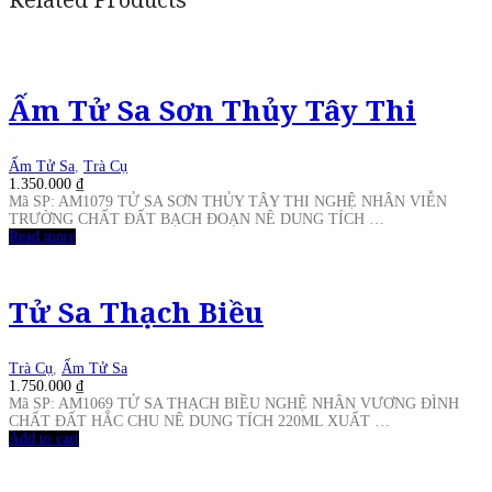
Ấm Tử Sa Sơn Thủy Tây Thi
Ấm Tử Sa
,
Trà Cụ
1.350.000
₫
Mã SP: AM1079 TỬ SA SƠN THỦY TÂY THI NGHỆ NHÂN VIỄN
TRƯỜNG CHẤT ĐẤT BẠCH ĐOẠN NÊ DUNG TÍCH …
Read more
Tử Sa Thạch Biều
Trà Cụ
,
Ấm Tử Sa
1.750.000
₫
Mã SP: AM1069 TỬ SA THẠCH BIỀU NGHỆ NHÂN VƯƠNG ĐÌNH
CHẤT ĐẤT HẮC CHU NÊ DUNG TÍCH 220ML XUẤT …
Add to cart