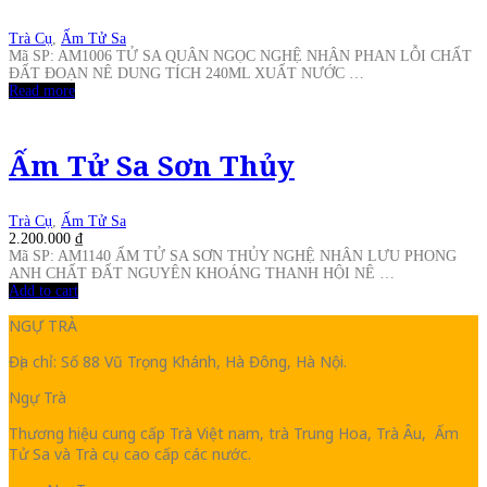
Trà Cụ
,
Ấm Tử Sa
Mã SP: AM1006 TỬ SA QUÂN NGỌC NGHỆ NHÂN PHAN LỖI CHẤT
ĐẤT ĐOẠN NÊ DUNG TÍCH 240ML XUẤT NƯỚC …
Read more
Ấm Tử Sa Sơn Thủy
Trà Cụ
,
Ấm Tử Sa
2.200.000
₫
Mã SP: AM1140 ẤM TỬ SA SƠN THỦY NGHỆ NHÂN LƯU PHONG
ANH CHẤT ĐẤT NGUYÊN KHOÁNG THANH HỘI NÊ …
Add to cart
NGỰ TRÀ
Địa chỉ: Số 88 Vũ Trọng Khánh, Hà Đông, Hà Nội.
Ngự Trà
Thương hiệu cung cấp Trà Việt nam, trà Trung Hoa, Trà Âu, Ấm
Tử Sa và Trà cụ cao cấp các nước.