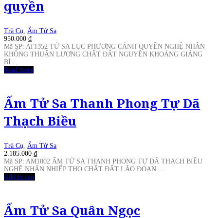
quyền
Trà Cụ
,
Ấm Tử Sa
950.000
₫
Mã SP: AT1352 TỬ SA LỤC PHƯƠNG CẢNH QUYỀN NGHỆ NHÂN
KHỔNG THUẬN LƯƠNG CHẤT ĐẤT NGUYÊN KHOÁNG GIÁNG
BÌ …
Read more
Ấm Tử Sa Thanh Phong Tự Dã
Thạch Biều
Trà Cụ
,
Ấm Tử Sa
2.185.000
₫
Mã SP: AM1002 ẤM TỬ SA THANH PHONG TỰ DÃ THẠCH BIỀU
NGHỆ NHÂN NHIẾP THỌ CHẤT ĐẤT LÃO ĐOẠN …
Add to cart
Ấm Tử Sa Quân Ngọc