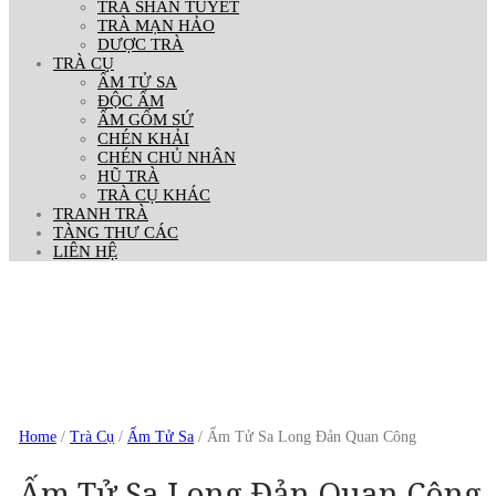
TRÀ SHAN TUYẾT
TRÀ MẠN HẢO
DƯỢC TRÀ
TRÀ CỤ
ẤM TỬ SA
ĐỘC ẨM
ẤM GỐM SỨ
CHÉN KHẢI
CHÉN CHỦ NHÂN
HŨ TRÀ
TRÀ CỤ KHÁC
TRANH TRÀ
TÀNG THƯ CÁC
LIÊN HỆ
Out Of Stock
Home
/
Trà Cụ
/
Ấm Tử Sa
/ Ấm Tử Sa Long Đản Quan Công
Ấm Tử Sa Long Đản Quan Công