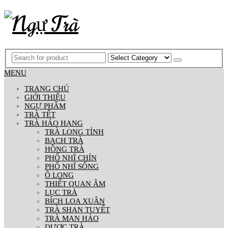
MENU
TRANG CHỦ
GIỚI THIỆU
NGỰ PHẨM
TRÀ TẾT
TRÀ HẢO HẠNG
TRÀ LONG TỈNH
BẠCH TRÀ
HỒNG TRÀ
PHỔ NHĨ CHÍN
PHỔ NHĨ SỐNG
Ô LONG
THIẾT QUAN ÂM
LỤC TRÀ
BÍCH LOA XUÂN
TRÀ SHAN TUYẾT
TRÀ MẠN HẢO
DƯỢC TRÀ