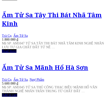
Ấm Tử Sa Tây Thi Bát Nhã Tâm
Kinh
Trà Cụ
,
Ấm Tử Sa
1.800.000
₫
Mã SP: AM1047 TỬ SA TÂY THI BÁT NHÃ TÂM KINH NGHỆ NHÂN
LƯU TƯ GIA CHẤT ĐẤT TỬ NÊ …
Read more
Ấm Tử Sa Mãnh Hổ Hà Sơn
Trà Cụ
,
Ấm Tử Sa
,
Ngự Phẩm
5.600.000
₫
Mã SP: AM1045 TỬ SA THỦ CÔNG THẠC BIỀU MÃNH HỔ VÂN
THÀNH NGHỆ NHÂN TRẦN TRUNG TỪ CHẤT ĐẤT …
Add to cart