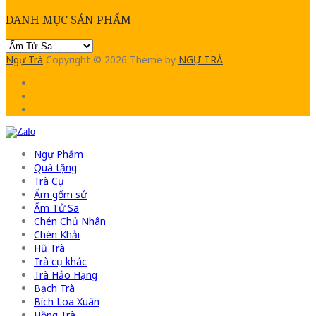
DANH MỤC SẢN PHẨM
Ngự Trà
Copyright © 2026
Theme by
NGỰ TRÀ
Ngự Phẩm
Quà tặng
Trà Cụ
Ấm gốm sứ
Ấm Tử Sa
Chén Chủ Nhân
Chén Khải
Hũ Trà
Trà cụ khác
Trà Hảo Hạng
Bạch Trà
Bích Loa Xuân
Hồng Trà