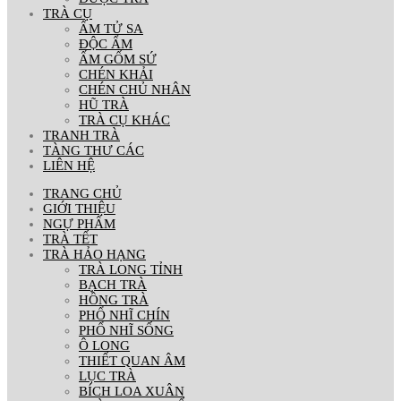
TRÀ CỤ
ẤM TỬ SA
ĐỘC ẨM
ẤM GỐM SỨ
CHÉN KHẢI
CHÉN CHỦ NHÂN
HŨ TRÀ
TRÀ CỤ KHÁC
TRANH TRÀ
TÀNG THƯ CÁC
LIÊN HỆ
TRANG CHỦ
GIỚI THIỆU
NGỰ PHẨM
TRÀ TẾT
TRÀ HẢO HẠNG
TRÀ LONG TỈNH
BẠCH TRÀ
HỒNG TRÀ
PHỔ NHĨ CHÍN
PHỔ NHĨ SỐNG
Ô LONG
THIẾT QUAN ÂM
LỤC TRÀ
BÍCH LOA XUÂN