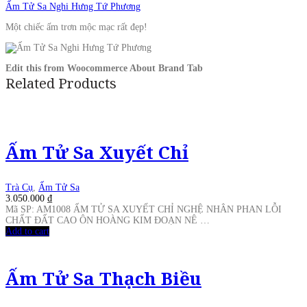
Ấm Tử Sa Nghi Hưng Tứ Phương
Một chiếc ấm trơn mộc mạc rất đẹp!
Edit this from Woocommerce About Brand Tab
Related Products
Ấm Tử Sa Xuyết Chỉ
Trà Cụ
,
Ấm Tử Sa
3.050.000
₫
Mã SP: AM1008 ẤM TỬ SA XUYẾT CHỈ NGHỆ NHÂN PHAN LỖI
CHẤT ĐẤT CAO ÔN HOÀNG KIM ĐOẠN NÊ …
Add to cart
Ấm Tử Sa Thạch Biều