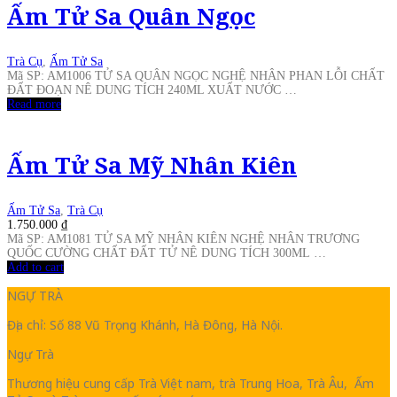
Ấm Tử Sa Quân Ngọc
Trà Cụ
,
Ấm Tử Sa
Mã SP: AM1006 TỬ SA QUÂN NGỌC NGHỆ NHÂN PHAN LỖI CHẤT
ĐẤT ĐOẠN NÊ DUNG TÍCH 240ML XUẤT NƯỚC …
Read more
Ấm Tử Sa Mỹ Nhân Kiên
Ấm Tử Sa
,
Trà Cụ
1.750.000
₫
Mã SP: AM1081 TỬ SA MỸ NHÂN KIÊN NGHỆ NHÂN TRƯƠNG
QUỐC CƯỜNG CHẤT ĐẤT TỬ NÊ DUNG TÍCH 300ML …
Add to cart
NGỰ TRÀ
Địa chỉ: Số 88 Vũ Trọng Khánh, Hà Đông, Hà Nội.
Ngự Trà
Thương hiệu cung cấp Trà Việt nam, trà Trung Hoa, Trà Âu, Ấm