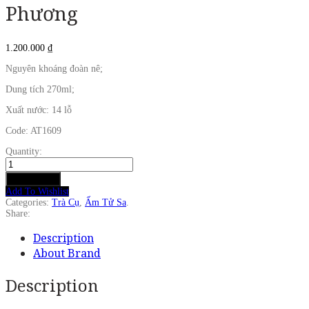
Phương
1.200.000
₫
Nguyên khoáng đoàn nê;
Dung tích 270ml;
Xuất nước: 14 lỗ
Code: AT1609
Quantity:
Ấm
Tử
Add to cart
Sa
Add To Wishlist
Nghi
Categories:
Trà Cụ
,
Ấm Tử Sa
.
Hưng
Share:
Tứ
Phương
Description
quantity
About Brand
Description