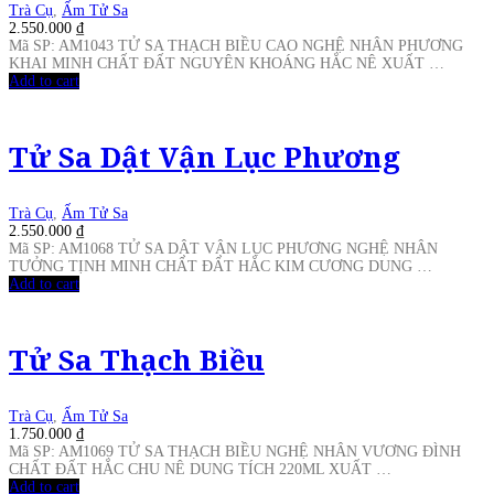
Trà Cụ
,
Ấm Tử Sa
2.550.000
₫
Mã SP: AM1043 TỬ SA THẠCH BIỀU CAO NGHỆ NHÂN PHƯƠNG
KHAI MINH CHẤT ĐẤT NGUYÊN KHOÁNG HẮC NÊ XUẤT …
Add to cart
Tử Sa Dật Vận Lục Phương
Trà Cụ
,
Ấm Tử Sa
2.550.000
₫
Mã SP: AM1068 TỬ SA DẬT VẬN LỤC PHƯƠNG NGHỆ NHÂN
TƯỞNG TỊNH MINH CHẤT ĐẤT HẮC KIM CƯƠNG DUNG …
Add to cart
Tử Sa Thạch Biều
Trà Cụ
,
Ấm Tử Sa
1.750.000
₫
Mã SP: AM1069 TỬ SA THẠCH BIỀU NGHỆ NHÂN VƯƠNG ĐÌNH
CHẤT ĐẤT HẮC CHU NÊ DUNG TÍCH 220ML XUẤT …
Add to cart