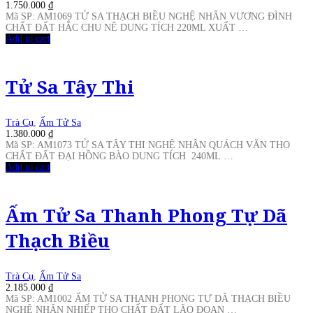
1.750.000
₫
Mã SP: AM1069 TỬ SA THẠCH BIỀU NGHỆ NHÂN VƯƠNG ĐÌNH
CHẤT ĐẤT HẮC CHU NÊ DUNG TÍCH 220ML XUẤT …
Add to cart
Tử Sa Tây Thi
Trà Cụ
,
Ấm Tử Sa
1.380.000
₫
Mã SP: AM1073 TỬ SA TÂY THI NGHỆ NHÂN QUÁCH VĂN THỌ
CHẤT ĐẤT ĐẠI HỒNG BÀO DUNG TÍCH 240ML …
Add to cart
Ấm Tử Sa Thanh Phong Tự Dã
Thạch Biều
Trà Cụ
,
Ấm Tử Sa
2.185.000
₫
Mã SP: AM1002 ẤM TỬ SA THANH PHONG TỰ DÃ THẠCH BIỀU
NGHỆ NHÂN NHIẾP THỌ CHẤT ĐẤT LÃO ĐOẠN …