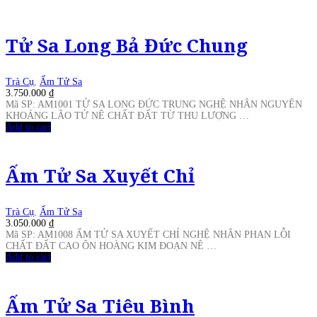
Tử Sa Long Bả Đức Chung
Trà Cụ
,
Ấm Tử Sa
3.750.000
₫
Mã SP: AM1001 TỬ SA LONG ĐỨC TRUNG NGHỆ NHÂN NGUYÊN
KHOÁNG LÃO TỬ NÊ CHẤT ĐẤT TỪ THU LƯỢNG …
Add to cart
Ấm Tử Sa Xuyết Chỉ
Trà Cụ
,
Ấm Tử Sa
3.050.000
₫
Mã SP: AM1008 ẤM TỬ SA XUYẾT CHỈ NGHỆ NHÂN PHAN LỖI
CHẤT ĐẤT CAO ÔN HOÀNG KIM ĐOẠN NÊ …
Add to cart
Ấm Tử Sa Tiêu Bình