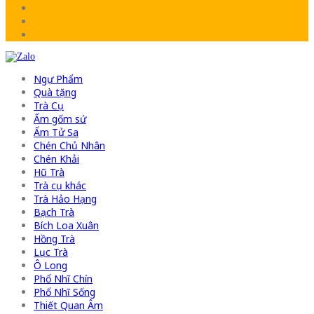
Ngự Phẩm
Quà tặng
Trà Cụ
Ấm gốm sứ
Ấm Tử Sa
Chén Chủ Nhân
Chén Khải
Hũ Trà
Trà cụ khác
Trà Hảo Hạng
Bạch Trà
Bích Loa Xuân
Hồng Trà
Lục Trà
Ô Long
Phổ Nhĩ Chín
Phổ Nhĩ Sống
Thiết Quan Âm