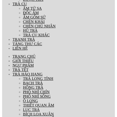
TRÀ CỤ
ẤM TỬ SA
ĐỘC ẨM
ẤM GỐM SỨ
CHÉN KHẢI
CHÉN CHỦ NHÂN
HŨ TRÀ
TRÀ CỤ KHÁC
TRANH TRÀ
TÀNG THƯ CÁC
LIÊN HỆ
TRANG CHỦ
GIỚI THIỆU
NGỰ PHẨM
TRÀ TẾT
TRÀ HẢO HẠNG
TRÀ LONG TỈNH
BẠCH TRÀ
HỒNG TRÀ
PHỔ NHĨ CHÍN
PHỔ NHĨ SỐNG
Ô LONG
THIẾT QUAN ÂM
LỤC TRÀ
BÍCH LOA XUÂN