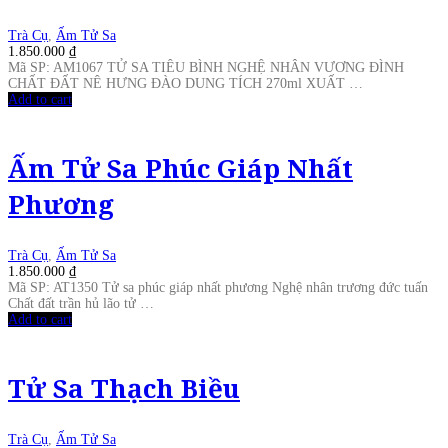
Trà Cụ
,
Ấm Tử Sa
1.850.000
₫
Mã SP: AM1067 TỬ SA TIÊU BÌNH NGHỆ NHÂN VƯƠNG ĐÌNH
CHẤT ĐẤT NÊ HƯNG ĐÀO DUNG TÍCH 270ml XUẤT …
Add to cart
Ấm Tử Sa Phúc Giáp Nhất
Phương
Trà Cụ
,
Ấm Tử Sa
1.850.000
₫
Mã SP: AT1350 Tử sa phúc giáp nhất phương Nghệ nhân trương đức tuấn
Chất đất trần hủ lão tử …
Add to cart
Tử Sa Thạch Biều
Trà Cụ
,
Ấm Tử Sa