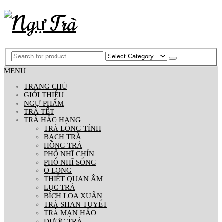
MENU
TRANG CHỦ
GIỚI THIỆU
NGỰ PHẨM
TRÀ TẾT
TRÀ HẢO HẠNG
TRÀ LONG TỈNH
BẠCH TRÀ
HỒNG TRÀ
PHỔ NHĨ CHÍN
PHỔ NHĨ SỐNG
Ô LONG
THIẾT QUAN ÂM
LỤC TRÀ
BÍCH LOA XUÂN
TRÀ SHAN TUYẾT
TRÀ MẠN HẢO
DƯỢC TRÀ