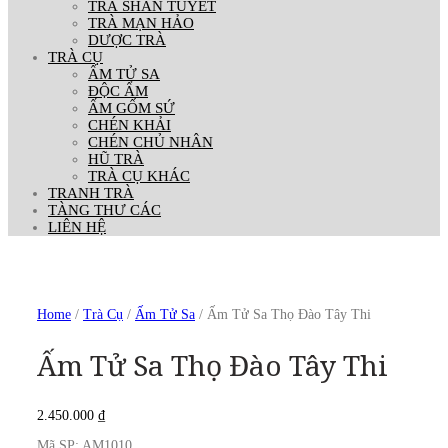
TRÀ SHAN TUYẾT
TRÀ MẠN HẢO
DƯỢC TRÀ
TRÀ CỤ
ẤM TỬ SA
ĐỘC ẨM
ẤM GỐM SỨ
CHÉN KHẢI
CHÉN CHỦ NHÂN
HŨ TRÀ
TRÀ CỤ KHÁC
TRANH TRÀ
TÀNG THƯ CÁC
LIÊN HỆ
Home
/
Trà Cụ
/
Ấm Tử Sa
/ Ấm Tử Sa Thọ Đào Tây Thi
Ấm Tử Sa Thọ Đào Tây Thi
2.450.000
₫
Mã SP: AM1010