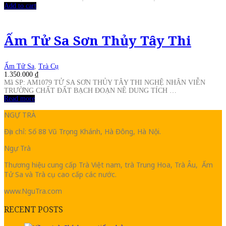
Add to cart
Ấm Tử Sa Sơn Thủy Tây Thi
Ấm Tử Sa
,
Trà Cụ
1.350.000
₫
Mã SP: AM1079 TỬ SA SƠN THỦY TÂY THI NGHỆ NHÂN VIỄN
TRƯỜNG CHẤT ĐẤT BẠCH ĐOẠN NÊ DUNG TÍCH …
Read more
NGỰ TRÀ
Địa chỉ: Số 88 Vũ Trọng Khánh, Hà Đông, Hà Nội.
Ngự Trà
Thương hiệu cung cấp Trà Việt nam, trà Trung Hoa, Trà Âu, Ấm
Tử Sa và Trà cụ cao cấp các nước.
www.NguTra.com
RECENT POSTS