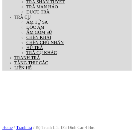
TRÀ SHAN TUYẾT
TRÀ MẠN HẢO
DƯỢC TRÀ
TRÀ CỤ
ẤM TỬ SA
ĐỘC ẨM
ẤM GỐM SỨ
CHÉN KHẢI
CHÉN CHỦ NHÂN
HŨ TRÀ
TRÀ CỤ KHÁC
TRANH TRÀ
TÀNG THƯ CÁC
LIÊN HỆ
Out Of Stock
Home
/
Tranh trà
/ Bộ Tranh Lâu Đài Đình Các 4 Bức