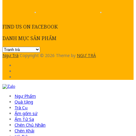
FIND US ON FACEBOOK
DANH MỤC SẢN PHẨM
Ngự Trà
Copyright © 2026
Theme by
NGỰ TRÀ
Ngự Phẩm
Quà tặng
Trà Cụ
Ấm gốm sứ
Ấm Tử Sa
Chén Chủ Nhân
Chén Khải