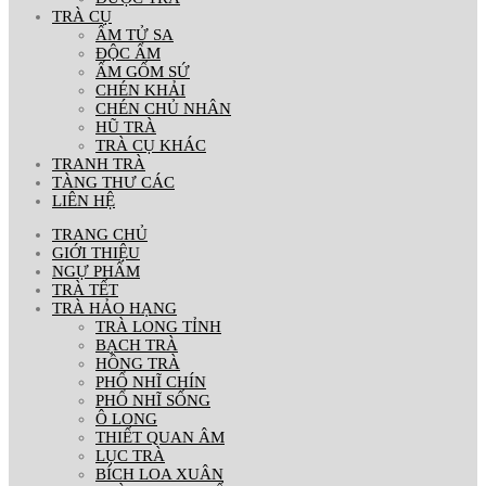
TRÀ CỤ
ẤM TỬ SA
ĐỘC ẨM
ẤM GỐM SỨ
CHÉN KHẢI
CHÉN CHỦ NHÂN
HŨ TRÀ
TRÀ CỤ KHÁC
TRANH TRÀ
TÀNG THƯ CÁC
LIÊN HỆ
TRANG CHỦ
GIỚI THIỆU
NGỰ PHẨM
TRÀ TẾT
TRÀ HẢO HẠNG
TRÀ LONG TỈNH
BẠCH TRÀ
HỒNG TRÀ
PHỔ NHĨ CHÍN
PHỔ NHĨ SỐNG
Ô LONG
THIẾT QUAN ÂM
LỤC TRÀ
BÍCH LOA XUÂN