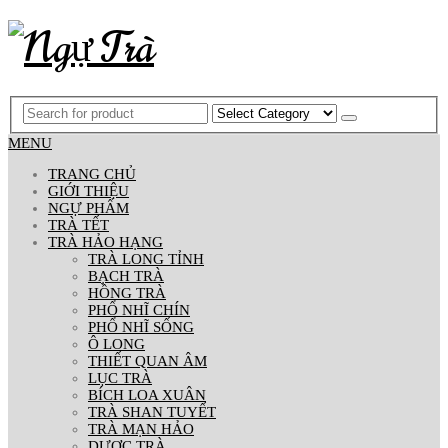
MENU
TRANG CHỦ
GIỚI THIỆU
NGỰ PHẨM
TRÀ TẾT
TRÀ HẢO HẠNG
TRÀ LONG TỈNH
BẠCH TRÀ
HỒNG TRÀ
PHỔ NHĨ CHÍN
PHỔ NHĨ SỐNG
Ô LONG
THIẾT QUAN ÂM
LỤC TRÀ
BÍCH LOA XUÂN
TRÀ SHAN TUYẾT
TRÀ MẠN HẢO
DƯỢC TRÀ