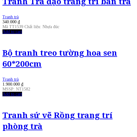
Tranh Trà đạo trang trí bàn trà
Tranh trà
340.000
₫
Mã TT1539 Chất liệu: Nhựa đúc
Add to cart
Bộ tranh treo tường hoa sen
60*200cm
Tranh trà
1.900.000
₫
MSSP: NT1582
Add to cart
Tranh sứ vẽ Rồng trang trí
phòng trà