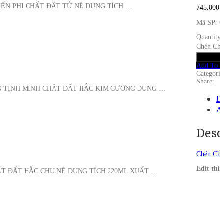
IẾN PHI CHẤT ĐẤT TỬ NÊ DUNG TÍCH …
745.00
Mã SP:
Quantity
Chén Ch
Add to
Add To 
Categor
Share:
G TỊNH MINH CHẤT ĐẤT HẮC KIM CƯƠNG DUNG …
D
Des
Chén Ch
Edit th
ẤT ĐẤT HẮC CHU NÊ DUNG TÍCH 220ML XUẤT …