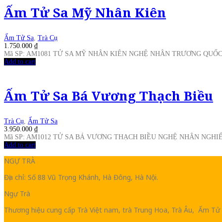
Ấm Tử Sa Mỹ Nhân Kiên
Ấm Tử Sa
,
Trà Cụ
1.750.000
₫
Mã SP: AM1081 TỬ SA MỸ NHÂN KIÊN NGHỆ NHÂN TRƯƠNG QUỐ
Add to cart
Ấm Tử Sa Bá Vương Thạch Biều
Trà Cụ
,
Ấm Tử Sa
3.950.000
₫
Mã SP: AM1012 TỬ SA BÁ VƯƠNG THẠCH BIỀU NGHỆ NHÂN NGH
Add to cart
NGỰ TRÀ
Địa chỉ: Số 88 Vũ Trọng Khánh, Hà Đông, Hà Nội.
Ngự Trà
Thương hiệu cung cấp Trà Việt nam, trà Trung Hoa, Trà Âu, Ấm Tử 