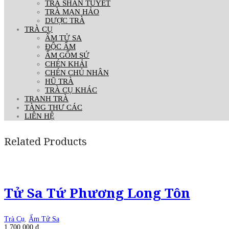
TRÀ SHAN TUYẾT
TRÀ MẠN HẢO
DƯỢC TRÀ
TRÀ CỤ
ẤM TỬ SA
ĐỘC ẨM
ẤM GỐM SỨ
CHÉN KHẢI
CHÉN CHỦ NHÂN
HŨ TRÀ
TRÀ CỤ KHÁC
TRANH TRÀ
TÀNG THƯ CÁC
LIÊN HỆ
Related Products
Tử Sa Tứ Phương Long Tôn
Trà Cụ
,
Ấm Tử Sa
1.700.000
₫