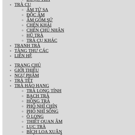
TRÀ CỤ
ẤM TỬ SA
ĐỘC ẨM
ẤM GỐM SỨ
CHÉN KHẢI
CHÉN CHỦ NHÂN
HŨ TRÀ
TRÀ CỤ KHÁC
TRANH TRÀ
TÀNG THƯ CÁC
LIÊN HỆ
TRANG CHỦ
GIỚI THIỆU
NGỰ PHẨM
TRÀ TẾT
TRÀ HẢO HẠNG
TRÀ LONG TỈNH
BẠCH TRÀ
HỒNG TRÀ
PHỔ NHĨ CHÍN
PHỔ NHĨ SỐNG
Ô LONG
THIẾT QUAN ÂM
LỤC TRÀ
BÍCH LOA XUÂN