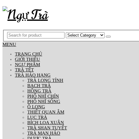
MENU
TRANG CHỦ
GIỚI THIỆU
NGỰ PHẨM
TRÀ TẾT
TRÀ HẢO HẠNG
TRÀ LONG TỈNH
BẠCH TRÀ
HỒNG TRÀ
PHỔ NHĨ CHÍN
PHỔ NHĨ SỐNG
Ô LONG
THIẾT QUAN ÂM
LỤC TRÀ
BÍCH LOA XUÂN
TRÀ SHAN TUYẾT
TRÀ MẠN HẢO
DƯỢC TRÀ