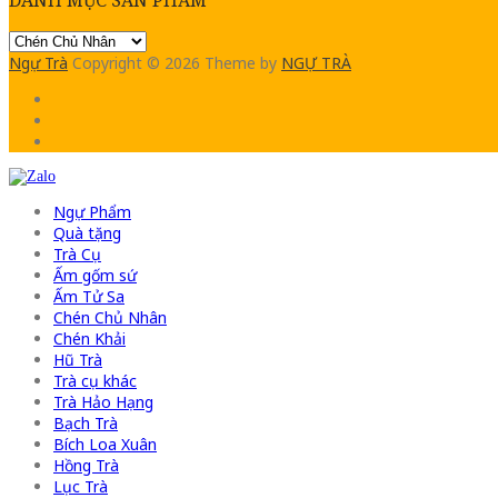
Ngự Trà
Copyright © 2026
Theme by
NGỰ TRÀ
Ngự Phẩm
Quà tặng
Trà Cụ
Ấm gốm sứ
Ấm Tử Sa
Chén Chủ Nhân
Chén Khải
Hũ Trà
Trà cụ khác
Trà Hảo Hạng
Bạch Trà
Bích Loa Xuân
Hồng Trà
Lục Trà