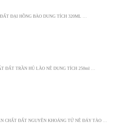
 ĐẤT ĐẠI HỒNG BÀO DUNG TÍCH 320ML …
T ĐẤT TRẦN HỦ LÃO NÊ DUNG TÍCH 250ml …
IỄN CHẤT ĐẤT NGUYÊN KHOÁNG TỬ NÊ ĐÁY TÀO …