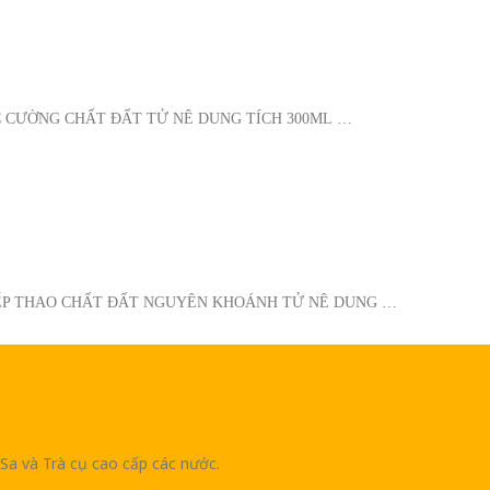
C CƯỜNG CHẤT ĐẤT TỬ NÊ DUNG TÍCH 300ML …
IẾP THAO CHẤT ĐẤT NGUYÊN KHOÁNH TỬ NÊ DUNG …
Sa và Trà cụ cao cấp các nước.