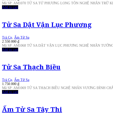
Mã SP: AM1070 TỬ SA TỨ PHƯƠNG LONG TÔN NGHỆ NHÂN TRỮ K
Add to cart
Tử Sa Dật Vận Lục Phương
Trà Cụ
,
Ấm Tử Sa
2.550.000
₫
Mã SP: AM1068 TỬ SA DẬT VẬN LỤC PHƯƠNG NGHỆ NHÂN TƯỞN
Add to cart
Tử Sa Thạch Biều
Trà Cụ
,
Ấm Tử Sa
1.750.000
₫
Mã SP: AM1069 TỬ SA THẠCH BIỀU NGHỆ NHÂN VƯƠNG ĐÌNH CH
Add to cart
Ấm Tử Sa Tây Thi