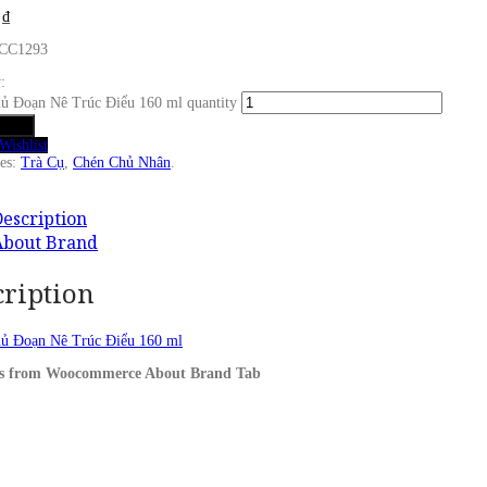
0
₫
 CC1293
:
ủ Đoạn Nê Trúc Điểu 160 ml quantity
 cart
Wishlist
ies:
Trà Cụ
,
Chén Chủ Nhân
.
escription
About Brand
cription
ủ Đoạn Nê Trúc Điểu 160 ml
is from Woocommerce About Brand Tab