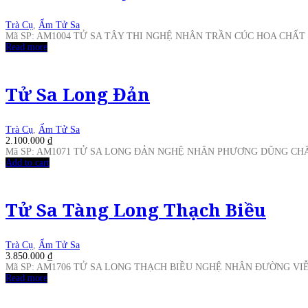
Trà Cụ
,
Ấm Tử Sa
Mã SP: AM1004 TỬ SA TÂY THI NGHỆ NHÂN TRẦN CÚC HOA CHẤT
Read more
Tử Sa Long Đản
Trà Cụ
,
Ấm Tử Sa
2.100.000
₫
Mã SP: AM1071 TỬ SA LONG ĐẢN NGHỆ NHÂN PHƯƠNG DŨNG CHẤ
Add to cart
Tử Sa Tàng Long Thạch Biều
Trà Cụ
,
Ấm Tử Sa
3.850.000
₫
Mã SP: AM1706 TỬ SA LONG THẠCH BIỀU NGHỆ NHÂN ĐƯỜNG V
Read more