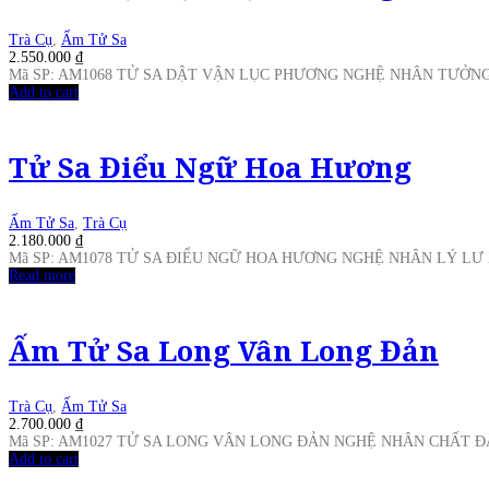
Trà Cụ
,
Ấm Tử Sa
2.550.000
₫
Mã SP: AM1068 TỬ SA DẬT VẬN LỤC PHƯƠNG NGHỆ NHÂN TƯỞN
Add to cart
Tử Sa Điểu Ngữ Hoa Hương
Ấm Tử Sa
,
Trà Cụ
2.180.000
₫
Mã SP: AM1078 TỬ SA ĐIỂU NGỮ HOA HƯƠNG NGHỆ NHÂN LÝ L
Read more
Ấm Tử Sa Long Vân Long Đản
Trà Cụ
,
Ấm Tử Sa
2.700.000
₫
Mã SP: AM1027 TỬ SA LONG VÂN LONG ĐẢN NGHỆ NHÂN CHẤT 
Add to cart