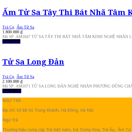
Ấm Tử Sa Tây Thi Bát Nhã Tâm 
Trà Cụ
,
Ấm Tử Sa
1.800.000
₫
Mã SP: AM1047 TỬ SA TÂY THI BÁT NHÃ TÂM KINH NGHỆ NHÂN 
Read more
Tử Sa Long Đản
Trà Cụ
,
Ấm Tử Sa
2.100.000
₫
Mã SP: AM1071 TỬ SA LONG ĐẢN NGHỆ NHÂN PHƯƠNG DŨNG CHẤ
Add to cart
NGỰ TRÀ
Địa chỉ: Số 88 Vũ Trọng Khánh, Hà Đông, Hà Nội.
Ngự Trà
Thương hiệu cung cấp Trà Việt nam, trà Trung Hoa, Trà Âu, Ấm Tử 