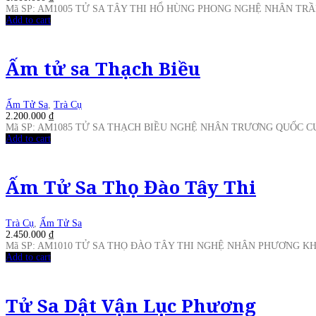
Mã SP: AM1005 TỬ SA TÂY THI HỔ HÙNG PHONG NGHỆ NHÂN TR
Add to cart
Ấm tử sa Thạch Biều
Ấm Tử Sa
,
Trà Cụ
2.200.000
₫
Mã SP: AM1085 TỬ SA THẠCH BIỀU NGHỆ NHÂN TRƯƠNG QUỐC 
Add to cart
Ấm Tử Sa Thọ Đào Tây Thi
Trà Cụ
,
Ấm Tử Sa
2.450.000
₫
Mã SP: AM1010 TỬ SA THỌ ĐÀO TÂY THI NGHỆ NHÂN PHƯƠNG K
Add to cart
Tử Sa Dật Vận Lục Phương