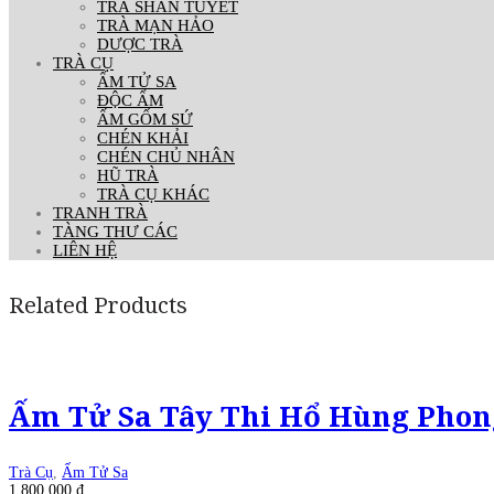
TRÀ SHAN TUYẾT
TRÀ MẠN HẢO
DƯỢC TRÀ
TRÀ CỤ
ẤM TỬ SA
ĐỘC ẨM
ẤM GỐM SỨ
CHÉN KHẢI
CHÉN CHỦ NHÂN
HŨ TRÀ
TRÀ CỤ KHÁC
TRANH TRÀ
TÀNG THƯ CÁC
LIÊN HỆ
Related Products
Ấm Tử Sa Tây Thi Hổ Hùng Phon
Trà Cụ
,
Ấm Tử Sa
1.800.000
₫