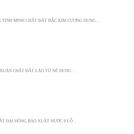
G TỊNH MINH CHẤT ĐẤT HẮC KIM CƯƠNG DUNG …
Ư XUÂN CHẤT ĐẤT LÃO TỬ NÊ DUNG …
ĐẤT ĐẠI HỒNG BÀO XUẤT NƯỚC 9 LỖ …