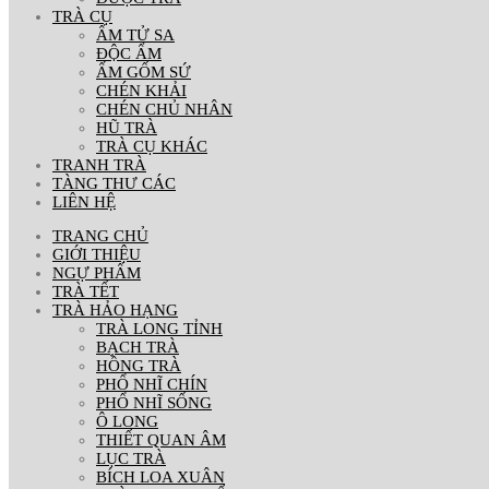
TRÀ CỤ
ẤM TỬ SA
ĐỘC ẨM
ẤM GỐM SỨ
CHÉN KHẢI
CHÉN CHỦ NHÂN
HŨ TRÀ
TRÀ CỤ KHÁC
TRANH TRÀ
TÀNG THƯ CÁC
LIÊN HỆ
TRANG CHỦ
GIỚI THIỆU
NGỰ PHẨM
TRÀ TẾT
TRÀ HẢO HẠNG
TRÀ LONG TỈNH
BẠCH TRÀ
HỒNG TRÀ
PHỔ NHĨ CHÍN
PHỔ NHĨ SỐNG
Ô LONG
THIẾT QUAN ÂM
LỤC TRÀ
BÍCH LOA XUÂN