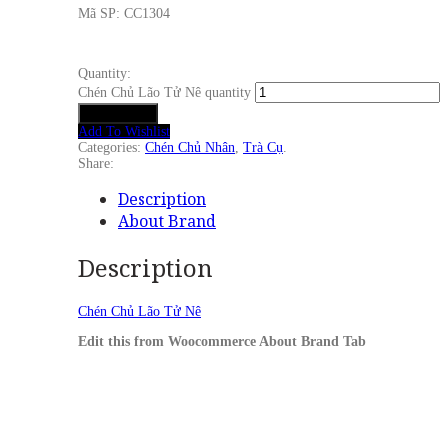
Mã SP: CC1304
Quantity:
Chén Chủ Lão Tử Nê quantity
Add to cart
Add To Wishlist
Categories:
Chén Chủ Nhân
,
Trà Cụ
.
Share:
Description
About Brand
Description
Chén Chủ Lão Tử Nê
Edit this from Woocommerce About Brand Tab