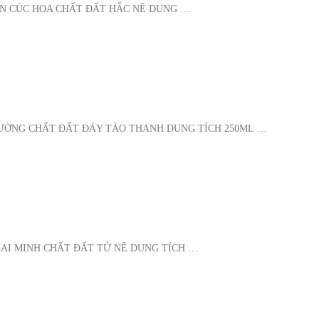
ẦN CÚC HOA CHẤT ĐẤT HẮC NÊ DUNG …
CƯỜNG CHẤT ĐẤT ĐÁY TÀO THANH DUNG TÍCH 250ML …
HAI MINH CHẤT ĐẤT TỬ NÊ DUNG TÍCH …