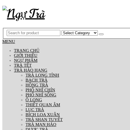
MENU
TRANG CHỦ
GIỚI THIỆU
NGỰ PHẨM
TRÀ TẾT
TRÀ HẢO HẠNG
TRÀ LONG TỈNH
BẠCH TRÀ
HỒNG TRÀ
PHỔ NHĨ CHÍN
PHỔ NHĨ SỐNG
Ô LONG
THIẾT QUAN ÂM
LỤC TRÀ
BÍCH LOA XUÂN
TRÀ SHAN TUYẾT
TRÀ MẠN HẢO
DƯỢC TRÀ