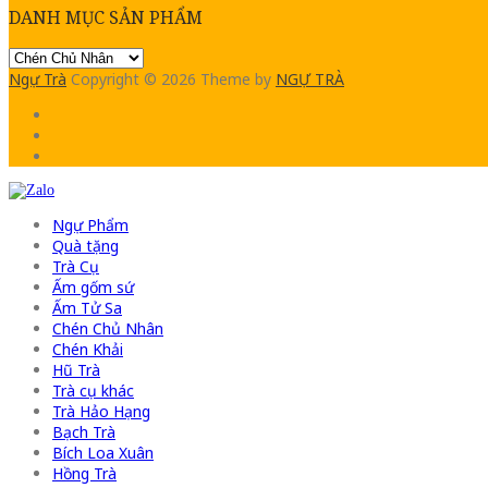
DANH MỤC SẢN PHẨM
Ngự Trà
Copyright © 2026
Theme by
NGỰ TRÀ
Ngự Phẩm
Quà tặng
Trà Cụ
Ấm gốm sứ
Ấm Tử Sa
Chén Chủ Nhân
Chén Khải
Hũ Trà
Trà cụ khác
Trà Hảo Hạng
Bạch Trà
Bích Loa Xuân
Hồng Trà