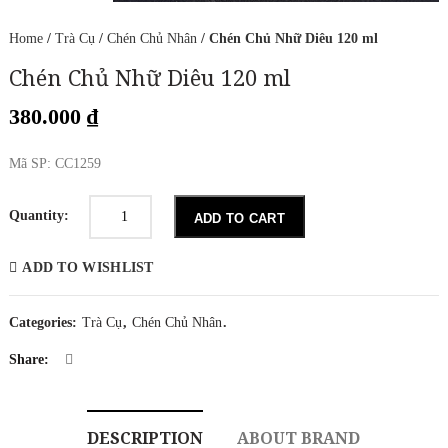
Home
/
Trà Cụ
/
Chén Chủ Nhân
/ Chén Chủ Nhữ Diêu 120 ml
Chén Chủ Nhữ Diêu 120 ml
380.000
₫
Mã SP: CC1259
Chén
Chủ
Quantity:
ADD TO CART
Nhữ
Diêu
120
ADD TO WISHLIST
ml
quantity
Categories:
Trà Cụ
,
Chén Chủ Nhân
.
Share:
DESCRIPTION
ABOUT BRAND