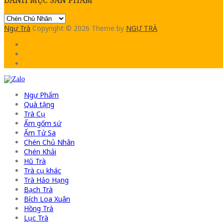
Ngự Trà
Copyright © 2026
Theme by
NGỰ TRÀ
Ngự Phẩm
Quà tặng
Trà Cụ
Ấm gốm sứ
Ấm Tử Sa
Chén Chủ Nhân
Chén Khải
Hũ Trà
Trà cụ khác
Trà Hảo Hạng
Bạch Trà
Bích Loa Xuân
Hồng Trà
Lục Trà