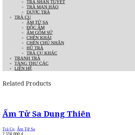
TRÀ SHAN TUYẾT
TRÀ MẠN HẢO
DƯỢC TRÀ
TRÀ CỤ
ẤM TỬ SA
ĐỘC ẨM
ẤM GỐM SỨ
CHÉN KHẢI
CHÉN CHỦ NHÂN
HŨ TRÀ
TRÀ CỤ KHÁC
TRANH TRÀ
TÀNG THƯ CÁC
LIÊN HỆ
Related Products
Ấm Tử Sa Dung Thiên
Trà Cụ
,
Ấm Tử Sa
2.550.000
₫