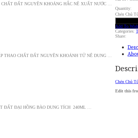
NH CHẤT ĐẤT NGUYÊN KHOÁNG HẮC NÊ XUẤT NƯỚC …
Quantity:
Chén Chủ Tử
Add to cart
Add To Wishl
Categories:
T
Share:
Desc
Abo
IẾP THAO CHẤT ĐẤT NGUYÊN KHOÁNH TỬ NÊ DUNG …
Descri
Chén Chủ Tử
Edit this 
ẤT ĐẤT ĐẠI HỒNG BÀO DUNG TÍCH 240ML …