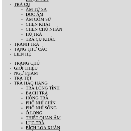
TRÀ CỤ
ẤM TỬ SA
ĐỘC ẨM
ẤM GỐM SỨ
CHÉN KHẢI
CHÉN CHỦ NHÂN
HŨ TRÀ
TRÀ CỤ KHÁC
TRANH TRÀ
TÀNG THƯ CÁC
LIÊN HỆ
TRANG CHỦ
GIỚI THIỆU
NGỰ PHẨM
TRÀ TẾT
TRÀ HẢO HẠNG
TRÀ LONG TỈNH
BẠCH TRÀ
HỒNG TRÀ
PHỔ NHĨ CHÍN
PHỔ NHĨ SỐNG
Ô LONG
THIẾT QUAN ÂM
LỤC TRÀ
BÍCH LOA XUÂN