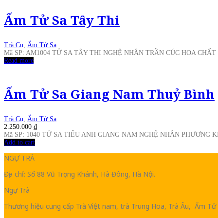
Ấm Tử Sa Tây Thi
Trà Cụ
,
Ấm Tử Sa
Mã SP: AM1004 TỬ SA TÂY THI NGHỆ NHÂN TRẦN CÚC HOA CHẤT
Read more
Ấm Tử Sa Giang Nam Thuỷ Bình
Trà Cụ
,
Ấm Tử Sa
2.250.000
₫
Mã SP: 1040 TỬ SA TIẾU ANH GIANG NAM NGHỆ NHÂN PHƯƠNG
Add to cart
NGỰ TRÀ
Địa chỉ: Số 88 Vũ Trọng Khánh, Hà Đông, Hà Nội.
Ngự Trà
Thương hiệu cung cấp Trà Việt nam, trà Trung Hoa, Trà Âu, Ấm Tử 