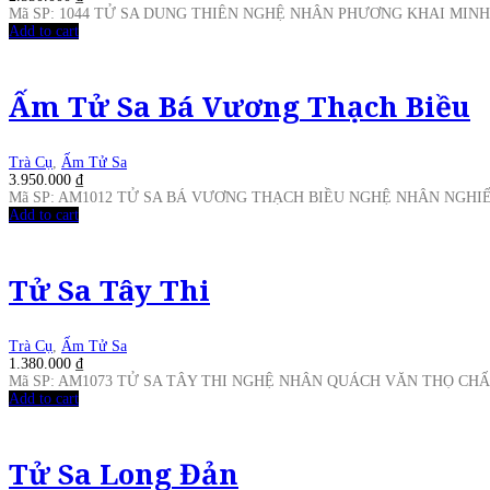
Mã SP: 1044 TỬ SA DUNG THIÊN NGHỆ NHÂN PHƯƠNG KHAI MI
Add to cart
Ấm Tử Sa Bá Vương Thạch Biều
Trà Cụ
,
Ấm Tử Sa
3.950.000
₫
Mã SP: AM1012 TỬ SA BÁ VƯƠNG THẠCH BIỀU NGHỆ NHÂN NGH
Add to cart
Tử Sa Tây Thi
Trà Cụ
,
Ấm Tử Sa
1.380.000
₫
Mã SP: AM1073 TỬ SA TÂY THI NGHỆ NHÂN QUÁCH VĂN THỌ CH
Add to cart
Tử Sa Long Đản