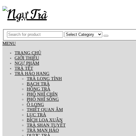
MENU
TRANG CHỦ
GIỚI THIỆU
NGỰ PHẨM
TRÀ TẾT
TRÀ HẢO HẠNG
TRÀ LONG TỈNH
BẠCH TRÀ
HỒNG TRÀ
PHỔ NHĨ CHÍN
PHỔ NHĨ SỐNG
Ô LONG
THIẾT QUAN ÂM
LỤC TRÀ
BÍCH LOA XUÂN
TRÀ SHAN TUYẾT
TRÀ MẠN HẢO
DƯỢC TRÀ