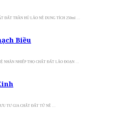
T ĐẤT TRẦN HỦ LÃO NÊ DUNG TÍCH 250ml …
ạch Biều
GHỆ NHÂN NHIẾP THỌ CHẤT ĐẤT LÃO ĐOẠN …
Kinh
LƯU TƯ GIA CHẤT ĐẤT TỬ NÊ …