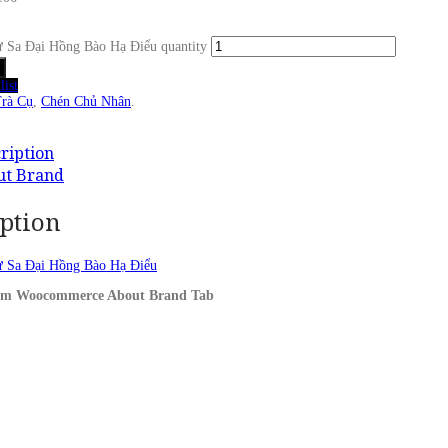
 Sa Đại Hồng Bào Hạ Điểu quantity
ist
rà Cụ
,
Chén Chủ Nhân
.
ription
ut Brand
ption
 Sa Đại Hồng Bào Hạ Điểu
from Woocommerce About Brand Tab