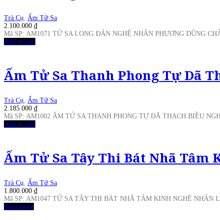
Trà Cụ
,
Ấm Tử Sa
2.100.000
₫
Mã SP: AM1071 TỬ SA LONG ĐẢN NGHỆ NHÂN PHƯƠNG DŨNG CHẤ
Add to cart
Ấm Tử Sa Thanh Phong Tự Dã Th
Trà Cụ
,
Ấm Tử Sa
2.185.000
₫
Mã SP: AM1002 ẤM TỬ SA THANH PHONG TỰ DÃ THẠCH BIỀU N
Add to cart
Ấm Tử Sa Tây Thi Bát Nhã Tâm 
Trà Cụ
,
Ấm Tử Sa
1.800.000
₫
Mã SP: AM1047 TỬ SA TÂY THI BÁT NHÃ TÂM KINH NGHỆ NHÂN 
Read more