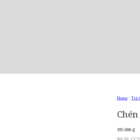
Home
/
Trà 
Chén 
395.000
₫
Mã SP: CC1