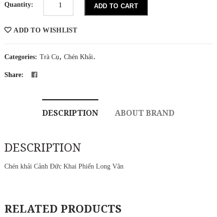
khải
Quantity:
ADD TO CART
Cảnh
Đức
Khai
ADD TO WISHLIST
Phiến
Long
Vân
quantity
Categories:
Trà Cụ
,
Chén Khải
.
Share:
DESCRIPTION
ABOUT BRAND
DESCRIPTION
Chén khải Cảnh Đức Khai Phiến Long Vân
RELATED PRODUCTS