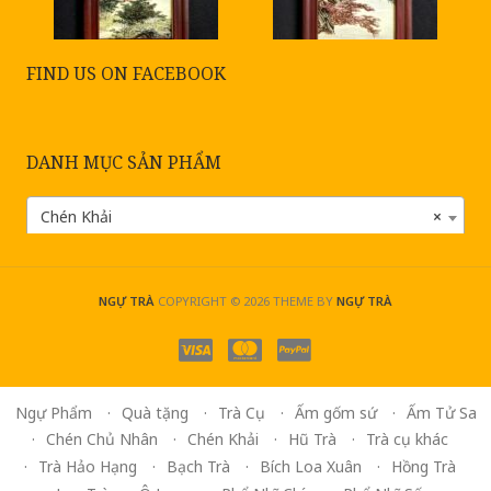
FIND US ON FACEBOOK
DANH MỤC SẢN PHẨM
Chén Khải
×
NGỰ TRÀ
COPYRIGHT © 2026
THEME BY
NGỰ TRÀ
Ngự Phẩm
Quà tặng
Trà Cụ
Ấm gốm sứ
Ấm Tử Sa
Chén Chủ Nhân
Chén Khải
Hũ Trà
Trà cụ khác
Trà Hảo Hạng
Bạch Trà
Bích Loa Xuân
Hồng Trà