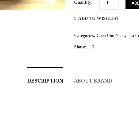
Chủ
Quantity:
AD
Lão
Tử
Nê
ADD TO WISHLIST
Xuân
Giang
Nam
180ml
Categories:
Chén Chủ Nhân
,
Trà C
quantity
Share:
DESCRIPTION
ABOUT BRAND