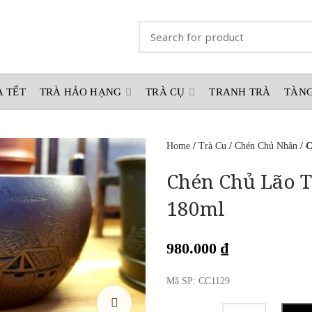
À TẾT
TRÀ HẢO HẠNG
TRÀ CỤ
TRANH TRÀ
TÀNG
Home
/
Trà Cụ
/
Chén Chủ Nhân
/ 
Chén Chủ Lão 
180ml
980.000
₫
Mã SP: CC1129
Chén