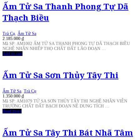
Ấm Tử Sa Thanh Phong Tự Dã
Thạch Biều
Trà Cụ
,
Ấm Tử Sa
2.185.000
₫
Mã SP: AM1002 ẤM TỬ SA THANH PHONG TỰ DÃ THẠCH BIỀU
NGHỆ NHÂN NHIẾP THỌ CHẤT ĐẤT LÃO ĐOẠN …
Add to cart
Ấm Tử Sa Sơn Thủy Tây Thi
Ấm Tử Sa
,
Trà Cụ
1.350.000
₫
Mã SP: AM1079 TỬ SA SƠN THỦY TÂY THI NGHỆ NHÂN VIỄN
TRƯỜNG CHẤT ĐẤT BẠCH ĐOẠN NÊ DUNG TÍCH …
Read more
Ấm Tử Sa Tây Thi Bát Nhã Tâm