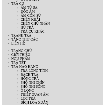
TRÀ CỤ
ẤM TỬ SA
ĐỘC ẨM
ẤM GỐM SỨ
CHÉN KHẢI
CHÉN CHỦ NHÂN
HŨ TRÀ
TRÀ CỤ KHÁC
TRANH TRÀ
TÀNG THƯ CÁC
LIÊN HỆ
TRANG CHỦ
GIỚI THIỆU
NGỰ PHẨM
TRÀ TẾT
TRÀ HẢO HẠNG
TRÀ LONG TỈNH
BẠCH TRÀ
HỒNG TRÀ
PHỔ NHĨ CHÍN
PHỔ NHĨ SỐNG
Ô LONG
THIẾT QUAN ÂM
LỤC TRÀ
BÍCH LOA XUÂN