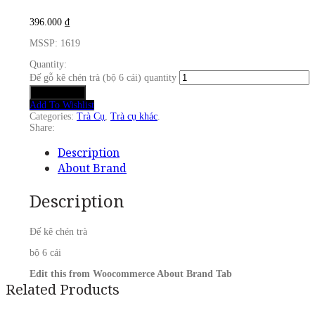
396.000
₫
MSSP: 1619
Quantity:
Đế gỗ kê chén trà (bộ 6 cái) quantity
Add to cart
Add To Wishlist
Categories:
Trà Cụ
,
Trà cụ khác
.
Share:
Description
About Brand
Description
Đế kê chén trà
bộ 6 cái
Edit this from Woocommerce About Brand Tab
Related Products