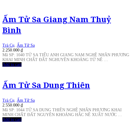
Ấm Tử Sa Giang Nam Thuỷ
Bình
Trà Cụ
,
Ấm Tử Sa
2.250.000
₫
Mã SP: 1040 TỬ SA TIẾU ANH GIANG NAM NGHỆ NHÂN PHƯƠNG
KHAI MINH CHẤT ĐẤT NGHUYÊN KHOÁNG TỬ NÊ …
Add to cart
Ấm Tử Sa Dung Thiên
Trà Cụ
,
Ấm Tử Sa
2.550.000
₫
Mã SP: 1044 TỬ SA DUNG THIÊN NGHỆ NHÂN PHƯƠNG KHAI
MINH CHẤT ĐẤT NGUYÊN KHOÁNG HẮC NÊ XUẤT NƯỚC …
Add to cart