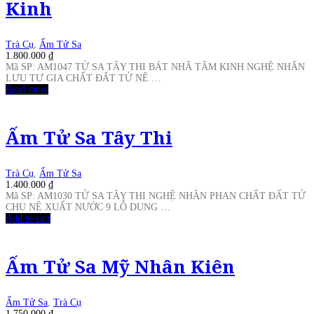
Kinh
Trà Cụ
,
Ấm Tử Sa
1.800.000
₫
Mã SP: AM1047 TỬ SA TÂY THI BÁT NHÃ TÂM KINH NGHỆ NHÂN
LƯU TƯ GIA CHẤT ĐẤT TỬ NÊ …
Read more
Ấm Tử Sa Tây Thi
Trà Cụ
,
Ấm Tử Sa
1.400.000
₫
Mã SP: AM1030 TỬ SA TÂY THI NGHỆ NHÂN PHAN CHẤT ĐẤT TỬ
CHU NÊ XUẤT NƯỚC 9 LỖ DUNG …
Add to cart
Ấm Tử Sa Mỹ Nhân Kiên
Ấm Tử Sa
,
Trà Cụ
1.750.000
₫