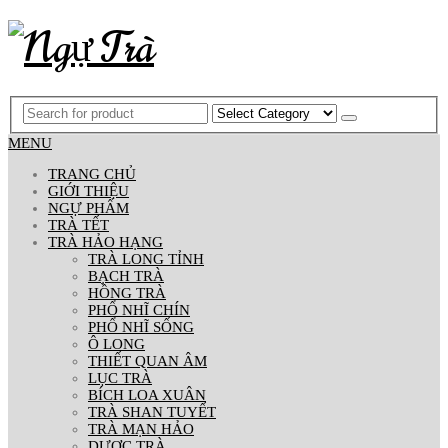
MENU
TRANG CHỦ
GIỚI THIỆU
NGỰ PHẨM
TRÀ TẾT
TRÀ HẢO HẠNG
TRÀ LONG TỈNH
BẠCH TRÀ
HỒNG TRÀ
PHỔ NHĨ CHÍN
PHỔ NHĨ SỐNG
Ô LONG
THIẾT QUAN ÂM
LỤC TRÀ
BÍCH LOA XUÂN
TRÀ SHAN TUYẾT
TRÀ MẠN HẢO
DƯỢC TRÀ