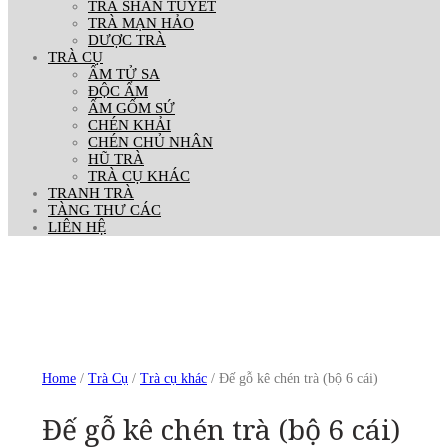
TRÀ SHAN TUYẾT
TRÀ MẠN HẢO
DƯỢC TRÀ
TRÀ CỤ
ẤM TỬ SA
ĐỘC ẨM
ẤM GỐM SỨ
CHÉN KHẢI
CHÉN CHỦ NHÂN
HŨ TRÀ
TRÀ CỤ KHÁC
TRANH TRÀ
TÀNG THƯ CÁC
LIÊN HỆ
Home
/
Trà Cụ
/
Trà cụ khác
/ Đế gỗ kê chén trà (bộ 6 cái)
Đế gỗ kê chén trà (bộ 6 cái)