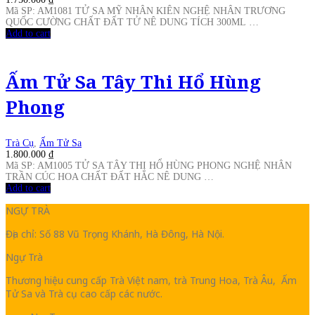
Mã SP: AM1081 TỬ SA MỸ NHÂN KIÊN NGHỆ NHÂN TRƯƠNG
QUỐC CƯỜNG CHẤT ĐẤT TỬ NÊ DUNG TÍCH 300ML …
Add to cart
Ấm Tử Sa Tây Thi Hổ Hùng
Phong
Trà Cụ
,
Ấm Tử Sa
1.800.000
₫
Mã SP: AM1005 TỬ SA TÂY THI HỔ HÙNG PHONG NGHỆ NHÂN
TRẦN CÚC HOA CHẤT ĐẤT HẮC NÊ DUNG …
Add to cart
NGỰ TRÀ
Địa chỉ: Số 88 Vũ Trọng Khánh, Hà Đông, Hà Nội.
Ngự Trà
Thương hiệu cung cấp Trà Việt nam, trà Trung Hoa, Trà Âu, Ấm
Tử Sa và Trà cụ cao cấp các nước.