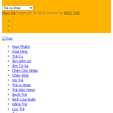
Ngự Trà
Copyright © 2026
Theme by
NGỰ TRÀ
Ngự Phẩm
Quà tặng
Trà Cụ
Ấm gốm sứ
Ấm Tử Sa
Chén Chủ Nhân
Chén Khải
Hũ Trà
Trà cụ khác
Trà Hảo Hạng
Bạch Trà
Bích Loa Xuân
Hồng Trà
Lục Trà