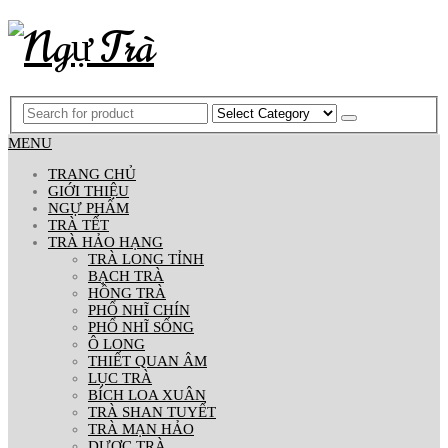
MENU
TRANG CHỦ
GIỚI THIỆU
NGỰ PHẨM
TRÀ TẾT
TRÀ HẢO HẠNG
TRÀ LONG TỈNH
BẠCH TRÀ
HỒNG TRÀ
PHỔ NHĨ CHÍN
PHỔ NHĨ SỐNG
Ô LONG
THIẾT QUAN ÂM
LỤC TRÀ
BÍCH LOA XUÂN
TRÀ SHAN TUYẾT
TRÀ MẠN HẢO
DƯỢC TRÀ