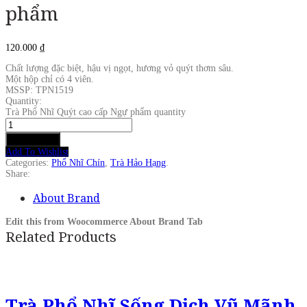
phẩm
120.000
₫
Chất lượng đặc biệt, hậu vị ngọt, hương vỏ quýt thơm sâu.
Một hộp chỉ có 4 viên.
MSSP: TPN1519
Quantity:
Trà Phổ Nhĩ Quýt cao cấp Ngự phẩm quantity
Add to cart
Add To Wishlist
Categories:
Phổ Nhĩ Chín
,
Trà Hảo Hạng
.
Share:
About Brand
Edit this from Woocommerce About Brand Tab
Related Products
Trà Phổ Nhĩ Sống Dịch Vũ Mãnh