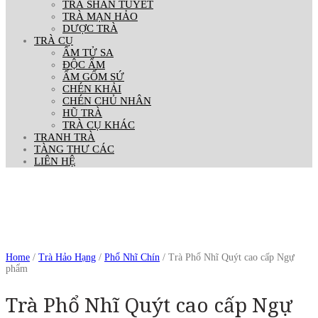
TRÀ SHAN TUYẾT
TRÀ MẠN HẢO
DƯỢC TRÀ
TRÀ CỤ
ẤM TỬ SA
ĐỘC ẨM
ẤM GỐM SỨ
CHÉN KHẢI
CHÉN CHỦ NHÂN
HŨ TRÀ
TRÀ CỤ KHÁC
TRANH TRÀ
TÀNG THƯ CÁC
LIÊN HỆ
Home
/
Trà Hảo Hạng
/
Phổ Nhĩ Chín
/ Trà Phổ Nhĩ Quýt cao cấp Ngự
phẩm
Trà Phổ Nhĩ Quýt cao cấp Ngự