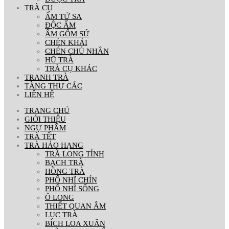
TRÀ CỤ
ẤM TỬ SA
ĐỘC ẨM
ẤM GỐM SỨ
CHÉN KHẢI
CHÉN CHỦ NHÂN
HŨ TRÀ
TRÀ CỤ KHÁC
TRANH TRÀ
TÀNG THƯ CÁC
LIÊN HỆ
TRANG CHỦ
GIỚI THIỆU
NGỰ PHẨM
TRÀ TẾT
TRÀ HẢO HẠNG
TRÀ LONG TỈNH
BẠCH TRÀ
HỒNG TRÀ
PHỔ NHĨ CHÍN
PHỔ NHĨ SỐNG
Ô LONG
THIẾT QUAN ÂM
LỤC TRÀ
BÍCH LOA XUÂN