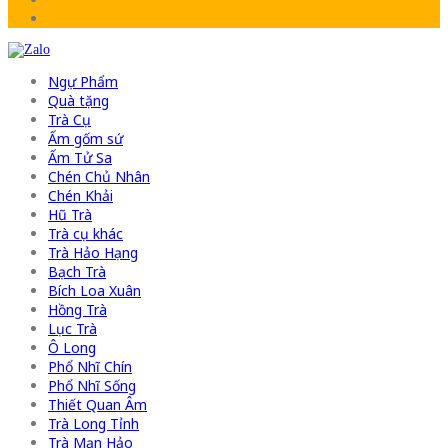
Ngự Phẩm
Quà tặng
Trà Cụ
Ấm gốm sứ
Ấm Tử Sa
Chén Chủ Nhân
Chén Khải
Hũ Trà
Trà cụ khác
Trà Hảo Hạng
Bạch Trà
Bích Loa Xuân
Hồng Trà
Lục Trà
Ô Long
Phổ Nhĩ Chín
Phổ Nhĩ Sống
Thiết Quan Âm
Trà Long Tỉnh
Trà Mạn Hảo