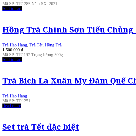
Mã SP: TR1285 Năm SX: 2021
Add to cart
Hồng Trà Chính Sơn Tiểu Chủng
Trà Hảo Hạng
,
Trà Tết
,
Hồng Trà
1.500.000
₫
Mã SP: TR1197 Trọng lượng 500g
Add to cart
Trà Bích La Xuân My Đàm Quế C
Trà Hảo Hạng
Mã SP: TR1251
Read more
Set trà Tết đặc biệt