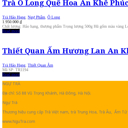
Trà Ô Long Quế Hoa An Khê Phúc
Trà Hảo Hạng
,
Ngự Phẩm
,
Ô Long
1.950.000
₫
Chất lượng: Hảo hạng, thượng phẩm Trọng lượng 500g Hũ gốm màu vàng Lo
Read more
Thiết Quan Ấm Hương Lan An Kh
Trà Hảo Hạng
,
Thiết Quan Âm
Mã SP: TR1194
Read more
NGỰ TRÀ
Địa chỉ: Số 88 Vũ Trọng Khánh, Hà Đông, Hà Nội.
Ngự Trà
Thương hiệu cung cấp Trà Việt nam, trà Trung Hoa, Trà Âu, Ấm Tử 
www.NguTra.com