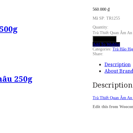
560.000
₫
Mã SP: TR1255
 500g
Quantity:
Trà Thiết Quan Âm An 
Add to cart
Add To Wishlist
Categories:
Trà Hảo Hạ
Share:
Description
About Bran
hâu 250g
Description
Trà Thiết Quan Âm An
Edit this from Wooc