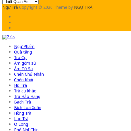
Ngự Trà
Copyright © 2026
Theme by
NGỰ TRÀ
Ngự Phẩm
Quà tặng
Trà Cụ
Ấm gốm sứ
Ấm Tử Sa
Chén Chủ Nhân
Chén Khải
Hũ Trà
Trà cụ khác
Trà Hảo Hạng
Bạch Trà
Bích Loa Xuân
Hồng Trà
Lục Trà
Ô Long
Phổ Nhĩ Chín