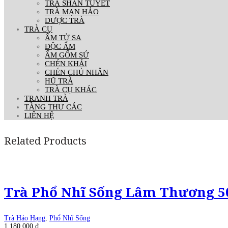
TRÀ SHAN TUYẾT
TRÀ MẠN HẢO
DƯỢC TRÀ
TRÀ CỤ
ẤM TỬ SA
ĐỘC ẨM
ẤM GỐM SỨ
CHÉN KHẢI
CHÉN CHỦ NHÂN
HŨ TRÀ
TRÀ CỤ KHÁC
TRANH TRÀ
TÀNG THƯ CÁC
LIÊN HỆ
Related Products
Trà Phổ Nhĩ Sống Lâm Thương 5
Trà Hảo Hạng
,
Phổ Nhĩ Sống
1.180.000
₫