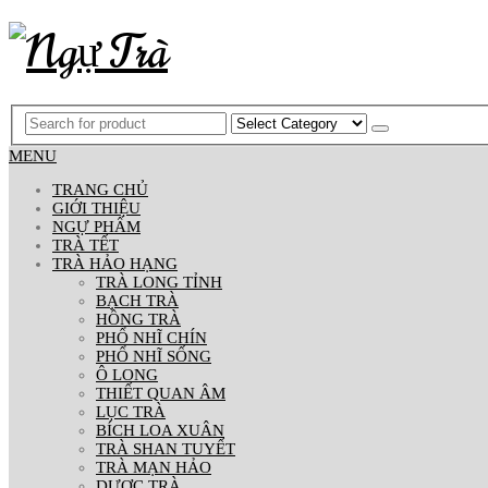
MENU
TRANG CHỦ
GIỚI THIỆU
NGỰ PHẨM
TRÀ TẾT
TRÀ HẢO HẠNG
TRÀ LONG TỈNH
BẠCH TRÀ
HỒNG TRÀ
PHỔ NHĨ CHÍN
PHỔ NHĨ SỐNG
Ô LONG
THIẾT QUAN ÂM
LỤC TRÀ
BÍCH LOA XUÂN
TRÀ SHAN TUYẾT
TRÀ MẠN HẢO
DƯỢC TRÀ