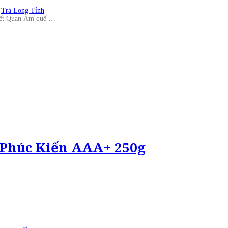
,
Trà Long Tỉnh
hiết Quan Âm quế …
 Phúc Kiến AAA+ 250g