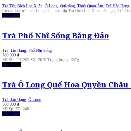
Trà Tết
,
Bích Loa Xuân
,
Ô Long
,
Quà tặng
,
Thiết Quan Âm
,
Trà Hảo Hạng
Có các loại trà: Trà Long Tỉnh cao cấp Trà Bích Loa Xuân hảo hạng Trà T
Read more
Trà Phổ Nhĩ Sống Băng Đảo
Trà Hảo Hạng
,
Phổ Nhĩ Sống
780.000
₫
Mã SP: TR1209 SX: 2019 Trọng lượng: 357g
Add to cart
Trà Ô Long Quế Hoa Quyền Châu
Trà Hảo Hạng
,
Ô Long
560.000
₫
Mã Sp: TR1248
Read more