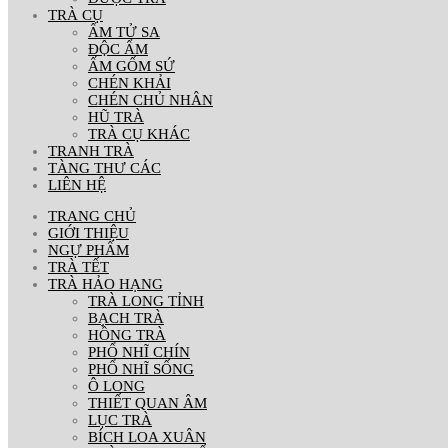
TRÀ CỤ
ẤM TỬ SA
ĐỘC ẨM
ẤM GỐM SỨ
CHÉN KHẢI
CHÉN CHỦ NHÂN
HŨ TRÀ
TRÀ CỤ KHÁC
TRANH TRÀ
TÀNG THƯ CÁC
LIÊN HỆ
TRANG CHỦ
GIỚI THIỆU
NGỰ PHẨM
TRÀ TẾT
TRÀ HẢO HẠNG
TRÀ LONG TỈNH
BẠCH TRÀ
HỒNG TRÀ
PHỔ NHĨ CHÍN
PHỔ NHĨ SỐNG
Ô LONG
THIẾT QUAN ÂM
LỤC TRÀ
BÍCH LOA XUÂN