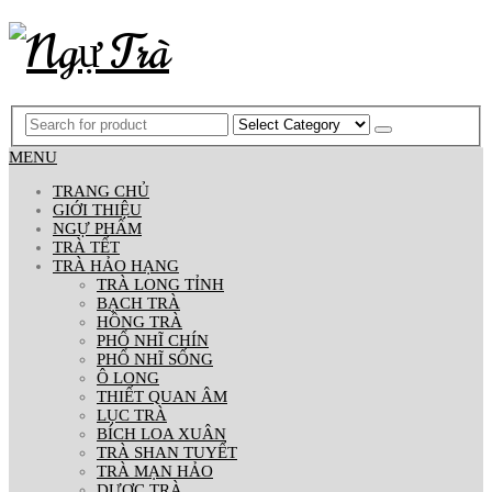
MENU
TRANG CHỦ
GIỚI THIỆU
NGỰ PHẨM
TRÀ TẾT
TRÀ HẢO HẠNG
TRÀ LONG TỈNH
BẠCH TRÀ
HỒNG TRÀ
PHỔ NHĨ CHÍN
PHỔ NHĨ SỐNG
Ô LONG
THIẾT QUAN ÂM
LỤC TRÀ
BÍCH LOA XUÂN
TRÀ SHAN TUYẾT
TRÀ MẠN HẢO
DƯỢC TRÀ