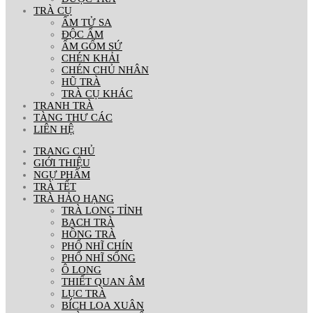
TRÀ CỤ
ẤM TỬ SA
ĐỘC ẨM
ẤM GỐM SỨ
CHÉN KHẢI
CHÉN CHỦ NHÂN
HŨ TRÀ
TRÀ CỤ KHÁC
TRANH TRÀ
TÀNG THƯ CÁC
LIÊN HỆ
TRANG CHỦ
GIỚI THIỆU
NGỰ PHẨM
TRÀ TẾT
TRÀ HẢO HẠNG
TRÀ LONG TỈNH
BẠCH TRÀ
HỒNG TRÀ
PHỔ NHĨ CHÍN
PHỔ NHĨ SỐNG
Ô LONG
THIẾT QUAN ÂM
LỤC TRÀ
BÍCH LOA XUÂN