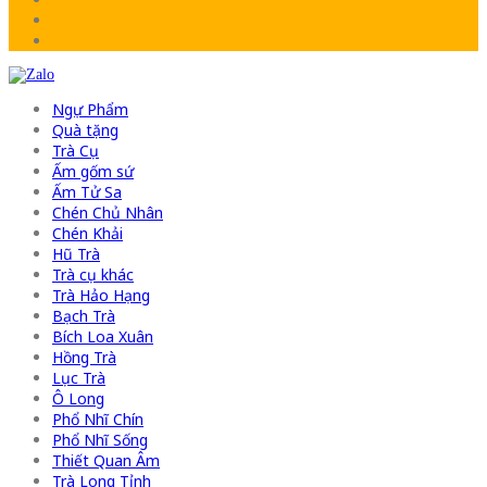
Ngự Phẩm
Quà tặng
Trà Cụ
Ấm gốm sứ
Ấm Tử Sa
Chén Chủ Nhân
Chén Khải
Hũ Trà
Trà cụ khác
Trà Hảo Hạng
Bạch Trà
Bích Loa Xuân
Hồng Trà
Lục Trà
Ô Long
Phổ Nhĩ Chín
Phổ Nhĩ Sống
Thiết Quan Âm
Trà Long Tỉnh