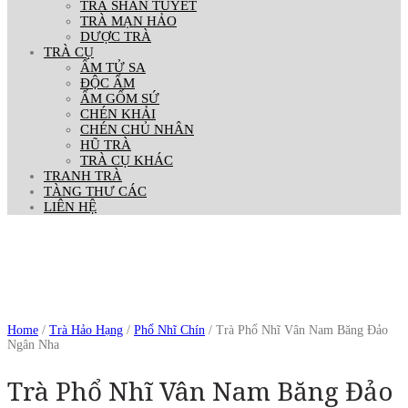
TRÀ SHAN TUYẾT
TRÀ MẠN HẢO
DƯỢC TRÀ
TRÀ CỤ
ẤM TỬ SA
ĐỘC ẨM
ẤM GỐM SỨ
CHÉN KHẢI
CHÉN CHỦ NHÂN
HŨ TRÀ
TRÀ CỤ KHÁC
TRANH TRÀ
TÀNG THƯ CÁC
LIÊN HỆ
Out Of Stock
Home
/
Trà Hảo Hạng
/
Phổ Nhĩ Chín
/ Trà Phổ Nhĩ Vân Nam Băng Đảo
Ngân Nha
Trà Phổ Nhĩ Vân Nam Băng Đảo