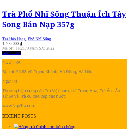
Trà Phổ Nhĩ Sống Thuận Ích Tây
Song Bản Nạp 357g
Trà Hảo Hạng
,
Phổ Nhĩ Sống
1.400.000
₫
Mã SP: TR2179 Năm SX: 2022
Add to cart
NGỰ TRÀ
Địa chỉ: Số 88 Vũ Trọng Khánh, Hà Đông, Hà Nội.
Ngự Trà
Thương hiệu cung cấp Trà Việt nam, trà Trung Hoa, Trà Âu, Ấm
Tử Sa và Trà cụ cao cấp các nước.
www.NguTra.com
RECENT POSTS