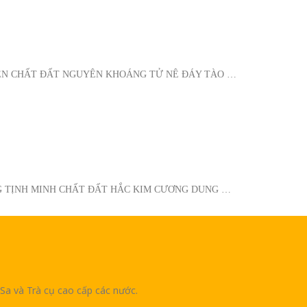
IỄN CHẤT ĐẤT NGUYÊN KHOÁNG TỬ NÊ ĐÁY TÀO …
G TỊNH MINH CHẤT ĐẤT HẮC KIM CƯƠNG DUNG …
Sa và Trà cụ cao cấp các nước.