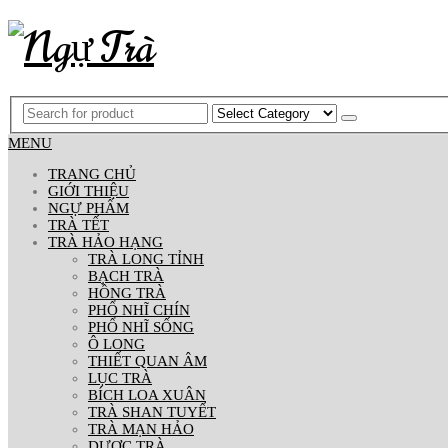
MENU
TRANG CHỦ
GIỚI THIỆU
NGỰ PHẨM
TRÀ TẾT
TRÀ HẢO HẠNG
TRÀ LONG TỈNH
BẠCH TRÀ
HỒNG TRÀ
PHỔ NHĨ CHÍN
PHỔ NHĨ SỐNG
Ô LONG
THIẾT QUAN ÂM
LỤC TRÀ
BÍCH LOA XUÂN
TRÀ SHAN TUYẾT
TRÀ MẠN HẢO
DƯỢC TRÀ