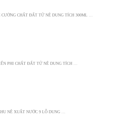
C CƯỜNG CHẤT ĐẤT TỬ NÊ DUNG TÍCH 300ML …
IẾN PHI CHẤT ĐẤT TỬ NÊ DUNG TÍCH …
 CHU NÊ XUẤT NƯỚC 9 LỖ DUNG …