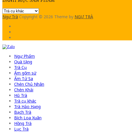
Ngự Trà
Copyright © 2026
Theme by
NGỰ TRÀ
Ngự Phẩm
Quà tặng
Trà Cụ
Ấm gốm sứ
Ấm Tử Sa
Chén Chủ Nhân
Chén Khải
Hũ Trà
Trà cụ khác
Trà Hảo Hạng
Bạch Trà
Bích Loa Xuân
Hồng Trà
Lục Trà