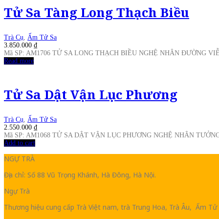
Tử Sa Tàng Long Thạch Biều
Trà Cụ
,
Ấm Tử Sa
3.850.000
₫
Mã SP: AM1706 TỬ SA LONG THẠCH BIỀU NGHỆ NHÂN ĐƯỜNG V
Read more
Tử Sa Dật Vận Lục Phương
Trà Cụ
,
Ấm Tử Sa
2.550.000
₫
Mã SP: AM1068 TỬ SA DẬT VẬN LỤC PHƯƠNG NGHỆ NHÂN TƯỞN
Add to cart
NGỰ TRÀ
Địa chỉ: Số 88 Vũ Trọng Khánh, Hà Đông, Hà Nội.
Ngự Trà
Thương hiệu cung cấp Trà Việt nam, trà Trung Hoa, Trà Âu, Ấm Tử 