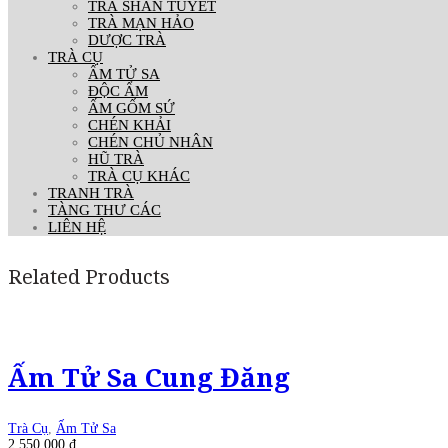
TRÀ SHAN TUYẾT
TRÀ MẠN HẢO
DƯỢC TRÀ
TRÀ CỤ
ẤM TỬ SA
ĐỘC ẨM
ẤM GỐM SỨ
CHÉN KHẢI
CHÉN CHỦ NHÂN
HŨ TRÀ
TRÀ CỤ KHÁC
TRANH TRÀ
TÀNG THƯ CÁC
LIÊN HỆ
Related Products
Ấm Tử Sa Cung Đăng
Trà Cụ
,
Ấm Tử Sa
2.550.000
₫