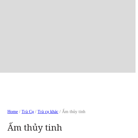
Home
/
Trà Cụ
/
Trà cụ khác
/ Ấm thủy tinh
Ấm thủy tinh