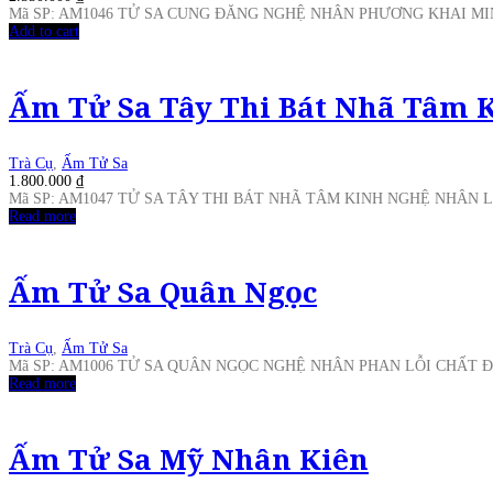
Mã SP: AM1046 TỬ SA CUNG ĐĂNG NGHỆ NHÂN PHƯƠNG KHAI M
Add to cart
Ấm Tử Sa Tây Thi Bát Nhã Tâm 
Trà Cụ
,
Ấm Tử Sa
1.800.000
₫
Mã SP: AM1047 TỬ SA TÂY THI BÁT NHÃ TÂM KINH NGHỆ NHÂN 
Read more
Ấm Tử Sa Quân Ngọc
Trà Cụ
,
Ấm Tử Sa
Mã SP: AM1006 TỬ SA QUÂN NGỌC NGHỆ NHÂN PHAN LỖI CHẤT 
Read more
Ấm Tử Sa Mỹ Nhân Kiên