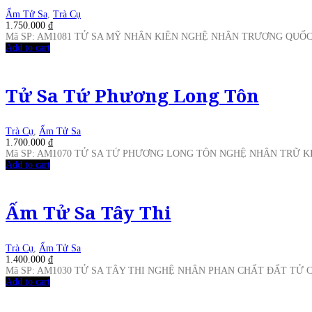
Ấm Tử Sa
,
Trà Cụ
1.750.000
₫
Mã SP: AM1081 TỬ SA MỸ NHÂN KIÊN NGHỆ NHÂN TRƯƠNG QUỐ
Add to cart
Tử Sa Tứ Phương Long Tôn
Trà Cụ
,
Ấm Tử Sa
1.700.000
₫
Mã SP: AM1070 TỬ SA TỨ PHƯƠNG LONG TÔN NGHỆ NHÂN TRỮ K
Add to cart
Ấm Tử Sa Tây Thi
Trà Cụ
,
Ấm Tử Sa
1.400.000
₫
Mã SP: AM1030 TỬ SA TÂY THI NGHỆ NHÂN PHAN CHẤT ĐẤT TỬ
Add to cart