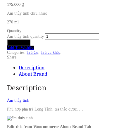
175.000
₫
Ấm thủy tinh chịu nhiệt
270 ml
Quantity:
Ấm thủy tinh quantity
Add to cart
Add To Wishlist
Categories:
Trà Cụ
,
Trà cụ khác
.
Share:
Description
About Brand
Description
Ấm thủy tinh
Phù hợp pha trà Long Tỉnh, trà thảo dược, …
Edit this from Woocommerce About Brand Tab