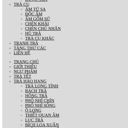
TRÀ CỤ
ẤM TỬ SA
ĐỘC ẨM
ẤM GỐM SỨ
CHÉN KHẢI
CHÉN CHỦ NHÂN
HŨ TRÀ
TRÀ CỤ KHÁC
TRANH TRÀ
TÀNG THƯ CÁC
LIÊN HỆ
TRANG CHỦ
GIỚI THIỆU
NGỰ PHẨM
TRÀ TẾT
TRÀ HẢO HẠNG
TRÀ LONG TỈNH
BẠCH TRÀ
HỒNG TRÀ
PHỔ NHĨ CHÍN
PHỔ NHĨ SỐNG
Ô LONG
THIẾT QUAN ÂM
LỤC TRÀ
BÍCH LOA XUÂN