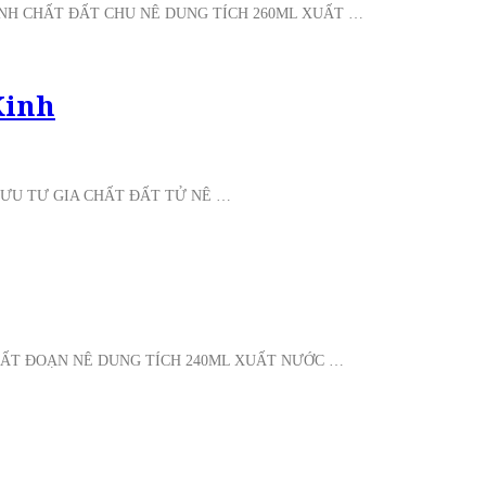
INH CHẤT ĐẤT CHU NÊ DUNG TÍCH 260ML XUẤT …
Kinh
LƯU TƯ GIA CHẤT ĐẤT TỬ NÊ …
ĐẤT ĐOẠN NÊ DUNG TÍCH 240ML XUẤT NƯỚC …