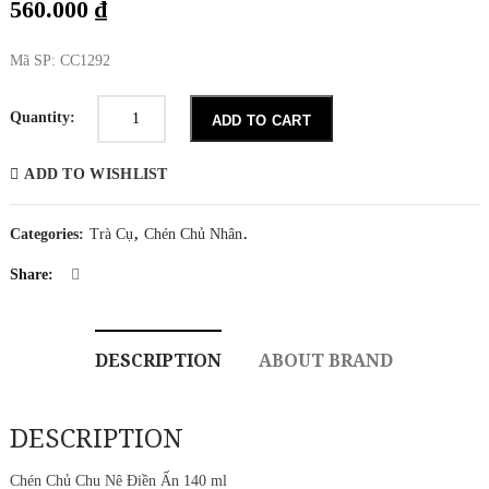
560.000
₫
Mã SP: CC1292
Chén
Chủ
Quantity:
ADD TO CART
Chu
Nê
Điền
ADD TO WISHLIST
Ấn
140
ml
quantity
Categories:
Trà Cụ
,
Chén Chủ Nhân
.
Share:
DESCRIPTION
ABOUT BRAND
DESCRIPTION
Chén Chủ Chu Nê Điền Ấn 140 ml