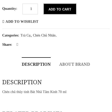
Chén
chủ
Quantity:
ADD TO CART
thủy
tinh
Bát
ADD TO WISHLIST
Nhã
Tâm
Kinh
70
Categories:
Trà Cụ
,
Chén Chủ Nhân
.
ml
quantity
Share:
DESCRIPTION
ABOUT BRAND
DESCRIPTION
Chén chủ thủy tinh Bát Nhã Tâm Kinh 70 ml