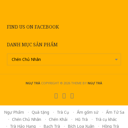
FIND US ON FACEBOOK
DANH MỤC SẢN PHẨM
NGỰ TRÀ
COPYRIGHT © 2026
THEME BY
NGỰ TRÀ
Ngự Phẩm
Quà tặng
Trà Cụ
Ấm gốm sứ
Ấm Tử Sa
Chén Chủ Nhân
Chén Khải
Hũ Trà
Trà cụ khác
Trà Hảo Hạng
Bạch Trà
Bích Loa Xuân
Hồng Trà