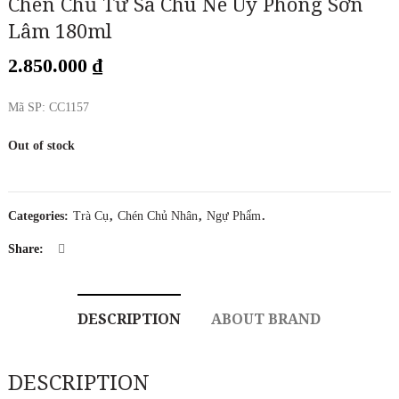
Chén Chủ Tử Sa Chu Nê Uy Phong Sơn
CK
Lâm 180ml
2.850.000
₫
Mã SP: CC1157
Out of stock
Categories:
Trà Cụ
,
Chén Chủ Nhân
,
Ngự Phẩm
.
Share:
DESCRIPTION
ABOUT BRAND
DESCRIPTION