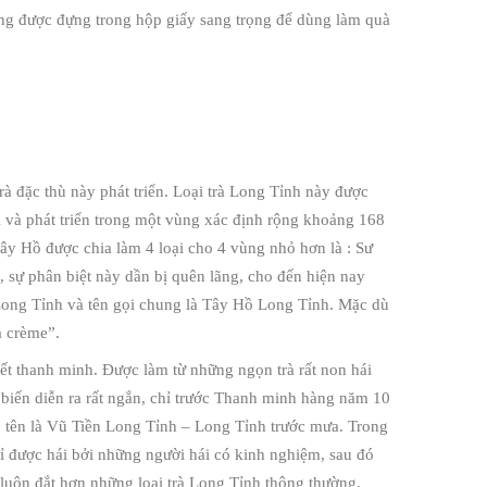
g được đựng trong hộp giấy sang trọng để dùng làm quà
trà đặc thù này phát triển. Loại trà Long Tỉnh này được
ôi và phát triển trong một vùng xác định rộng khoảng 168
ây Hồ được chia làm 4 loại cho 4 vùng nhỏ hơn là : Sư
 sự phân biệt này dần bị quên lãng, cho đến hiện nay
 Long Tỉnh và tên gọi chung là Tây Hồ Long Tỉnh. Mặc dù
a crème”.
iết thanh minh. Được làm từ những ngọn trà rất non hái
 biến diễn ra rất ngắn, chỉ trước Thanh minh hàng năm 10
hấp tên là Vũ Tiền Long Tỉnh – Long Tỉnh trước mưa. Trong
hỉ được hái bởi những người hái có kinh nghiệm, sau đó
 luôn đắt hơn những loại trà Long Tỉnh thông thường.