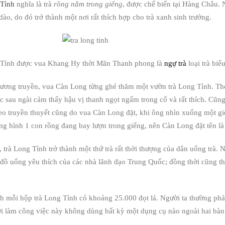
 Tỉnh
nghĩa là trà
rồng nằm trong giếng
, được chế biến tại Hàng Châu. 
dào, do đó trở thành một nơi rất thích hợp cho trà xanh sinh trưởng.
 Tỉnh được vua Khang Hy thời Mãn Thanh phong là
ngự trà
loại trà biể
ương truyền, vua Càn Long từng ghé thăm một vườn trà Long Tỉnh. Th
úc sau ngài cảm thấy hậu vị thanh ngọt ngấm trong cổ và rất thích. Cũn
heo truyền thuyết cũng do vua Càn Long đặt, khi ông nhìn xuống một gi
ng hình 1 con rồng đang bay lượn trong giếng, nên Càn Long đặt tên là
 trà Long Tỉnh trở thành một thứ trà rất thời thượng của dân uống trà.
i đồ uống yêu thích của các nhà lãnh đạo Trung Quốc; đồng thời cũng
h mỗi hộp trà Long Tỉnh có khoảng 25.000 đọt lá. Người ta thường phải 
ời làm công việc này không dùng bất kỳ một dụng cụ nào ngoài hai bàn