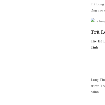
Trà Long
tặng cao 
Trà L
Tây Hồ 
Tỉnh
Long Tỉn
trước Th
Minh