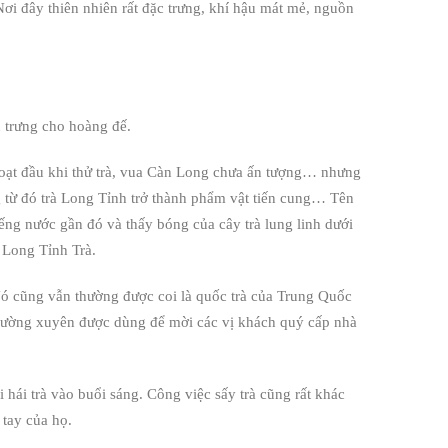
Nơi đây thiên nhiên rất đặc trưng, khí hậu mát mẻ, nguồn
u trưng cho hoàng đế.
oạt đầu khi thử trà, vua Càn Long chưa ấn tượng… nhưng
g từ đó trà Long Tỉnh trở thành phẩm vật tiến cung… Tên
ếng nước gần đó và thấy bóng của cây trà lung linh dưới
 Long Tỉnh Trà.
 Nó cũng vẫn thường được coi là quốc trà của Trung Quốc
 thường xuyên được dùng để mời các vị khách quý cấp nhà
hái trà vào buổi sáng. Công việc sấy trà cũng rất khác
 tay của họ.