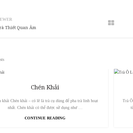
EWER
rà Thiết Quan Âm
sts
Chén Khải
 khải Chén khải – có lẽ là trà cụ dùng để pha trà linh hoạt
Trà Ô
nhất. Chén khải có thể được sử dụng như …
t
CONTINUE READING