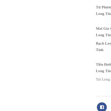
Tứ Phươ
Long Tỉn
Mai Gia
Long Tỉn
Bạch Lo
Tỉnh
Tiền Đư
Long Tỉn
Trà Long