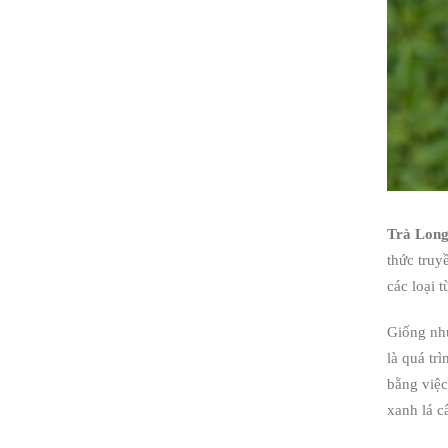
Trà Long
thức truy
các loại 
Giống như
là quá tr
bằng việc
xanh lá c