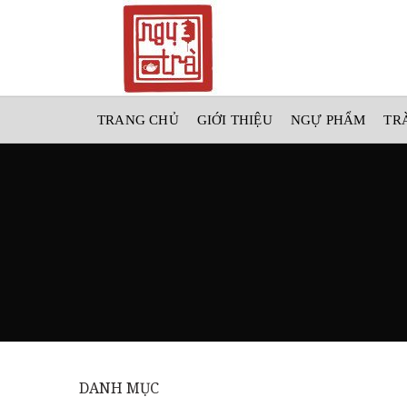
TRANG CHỦ
GIỚI THIỆU
NGỰ PHẨM
TR
DANH MỤC