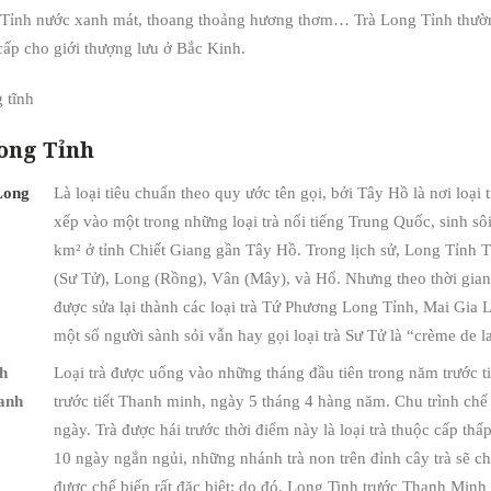
 Tỉnh nước xanh mát, thoang thoảng hương thơm… Trà Long Tỉnh thườn
cấp cho giới thượng lưu ở Bắc Kinh.
ong Tỉnh
Long
Là loại tiêu chuẩn theo quy ước tên gọi, bởi Tây Hồ là nơi loại 
xếp vào một trong những loại trà nổi tiếng Trung Quốc, sinh s
km² ở tỉnh Chiết Giang gần Tây Hồ. Trong lịch sử, Long Tỉnh T
(Sư Tử), Long (Rồng), Vân (Mây), và Hổ. Nhưng theo thời gian,
được sửa lại thành các loại trà Tứ Phương Long Tỉnh, Mai Gia
một số người sành sỏi vẫn hay gọi loại trà Sư Tử là “crème de l
h
Loại trà được uống vào những tháng đầu tiên trong năm trước t
anh
trước tiết Thanh minh, ngày 5 tháng 4 hàng năm. Chu trình chế
ngày. Trà được hái trước thời điểm này là loại trà thuộc cấp t
10 ngày ngắn ngủi, những nhánh trà non trên đỉnh cây trà sẽ c
được chế biến rất đặc biệt; do đó, Long Tinh trước Thanh Minh