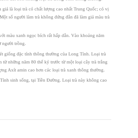
iá là loại trà có chất lượng cao nhất Trung Quốc; có vị
. Một số người làm trà không đứng đắn đã làm giả màu trà
 với màu xanh ngọc bích rất hấp dẫn. Vào khoảng năm
ừ người trồng.
ét giống đặc tính thông thường của Long Tỉnh. Loại trà
n từ những năm 80 thế kỷ trước từ một loại cây trà trắng
ợng Axít amin cao hơn các loại trà xanh thông thường.
Tỉnh sinh sống, tại Tiền Đường. Loại trà này không cao