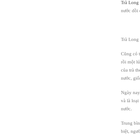
Trà Long
nước dồi 
Trà Long
Cũng có t
rồi một l
của trà t
nước, giố
Ngày nay,
và là loạ
nước.
Trung bìn
biệt, ngư