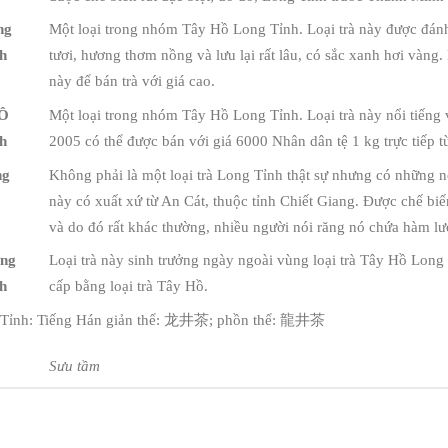
ng
Một loại trong nhóm Tây Hồ Long Tỉnh. Loại trà này được đánh g
h
tươi, hương thơm nồng và lưu lại rất lâu, có sắc xanh hơi vàng
này để bán trà với giá cao.
 Ô
Một loại trong nhóm Tây Hồ Long Tỉnh. Loại trà này nổi tiếng
h
2005 có thể được bán với giá 6000 Nhân dân tệ 1 kg trực tiếp t
ng
Không phải là một loại trà Long Tỉnh thật sự nhưng có những n
này có xuất xứ từ An Cát, thuộc tỉnh Chiết Giang. Được chế biế
và do đó rất khác thường, nhiều người nói răng nó chứa hàm lư
ờng
Loại trà này sinh trưởng ngày ngoài vùng loại trà Tây Hồ Long 
h
cấp bằng loại trà Tây Hồ.
 Tỉnh: Tiếng Hán giản thể: 龙井茶; phồn thể: 龍井茶
Sưu tầm