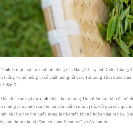
 Tỉnh
là một loại trà xanh nổi tiếng của Hàng Châu, tỉnh Chiết Giang
ền thống và nổi tiếng vì có chất lượng rất cao. Trà Long Tỉnh được chi
từ
1 đến 5
.
 hầu hết các loại
trà xanh
khác, lá trà Long Tỉnh được sao khô để tránh
ình những lá trà tươi sau khi hái dần mất đi mùi vị trà, kết quả của quá
 sấy và làm bay hơi nước trong lá trà trước khi nó hoàn toàn bị héo. K
ây, mùi thơm dịu, vị đậm, có chứa Vitamin C và Axít amin.