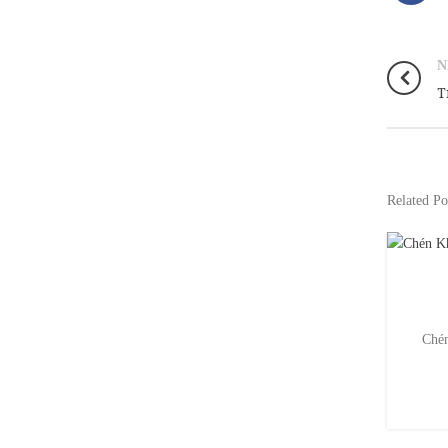
N
T
Related Po
Trà Đại Hồng Bào
Đại Hồng Bào là một trong bốn loại trà nổi tiếng nhất ở Vũ
Chén
Di, Phúc Kiến, được coi là loại trà ô long …
CONTINUE READING